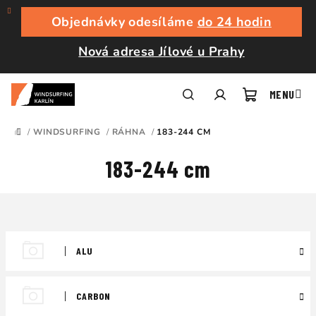
Přejít
na
Objednávky odesíláme
do 24 hodin
obsah
Nová adresa Jílové u Prahy
Nákupní
Hledat
Přihlášení
/
WINDSURFING
/
RÁHNA
/
183-244 CM
DOMŮ
košík
183-244 cm
ALU
CARBON