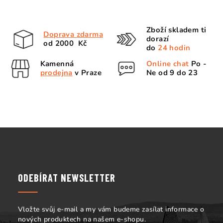
Zboží skladem ti
Doprava zdarma
dorazí
od 2000 Kč
do
24 hodin
Kamenná
Online chat
Po -
prodejna
v Praze
Ne od 9 do 23
Z
á
p
a
ODEBÍRAT NEWSLETTER
t
í
Vložte svůj e-mail a my vám budeme zasílat informace o
nových produktech na našem e-shopu.