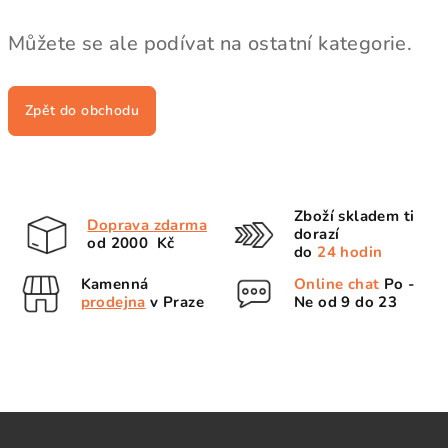
Můžete se ale podívat na ostatní kategorie.
Zpět do obchodu
Zboží skladem ti
Doprava zdarma
dorazí
od 2000 Kč
do
24 hodin
Kamenná
Online chat
Po -
prodejna
v Praze
Ne od 9 do 23
Z