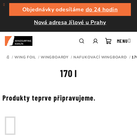
Přejít
na
Objednávky odesíláme
do 24 hodin
obsah
Nová adresa Jílové u Prahy
Nákupní
Hledat
Přihlášení
/
WING FOIL
/
WINGBOARDY
/
NAFUKOVACÍ WINGBOARD
/
17
DOMŮ
košík
170 l
Produkty teprve připravujeme.