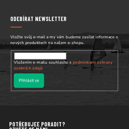
á
p
a
ODEBÍRAT NEWSLETTER
t
í
Vložte svůj e-mail a my vám budeme zasílat informace o
nových produktech na našem e-shopu.
Vložením e-mailu souhlasíte s
podmínkami ochrany
osobních údajů
Přihlásit se
POTŘEBUJEE PORADIT?