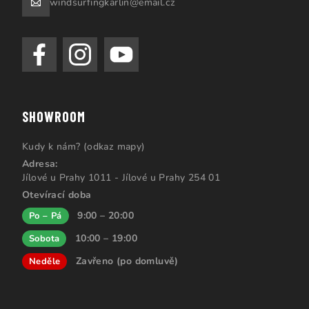
windsurfingkarlin@email.cz
SHOWROOM
Kudy k nám? (odkaz mapy)
Adresa:
Jílové u Prahy 1011 - Jílové u Prahy 254 01
Otevírací doba
9:00 – 20:00
Po – Pá
10:00 – 19:00
Sobota
Zavřeno (po domluvě)
Neděle