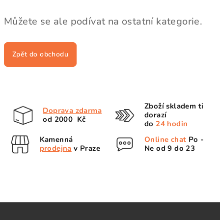
Můžete se ale podívat na ostatní kategorie.
Zpět do obchodu
Zboží skladem ti
Doprava zdarma
dorazí
od 2000 Kč
do
24 hodin
Kamenná
Online chat
Po -
prodejna
v Praze
Ne od 9 do 23
Z