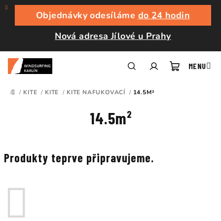
Přejít
na
Objednávky odesíláme
do 24 hodin
obsah
Nová adresa Jílové u Prahy
Nákupní
Hledat
Přihlášení
/
KITE
/
KITE
/
KITE NAFUKOVACÍ
/
14.5M²
DOMŮ
košík
14.5m²
Produkty teprve připravujeme.