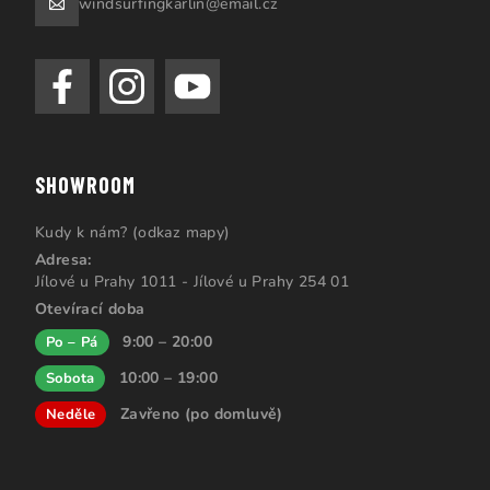
windsurfingkarlin@email.cz
SHOWROOM
Kudy k nám? (odkaz mapy)
Adresa:
Jílové u Prahy 1011 - Jílové u Prahy 254 01
Otevírací doba
9:00 – 20:00
Po – Pá
10:00 – 19:00
Sobota
Zavřeno (po domluvě)
Neděle