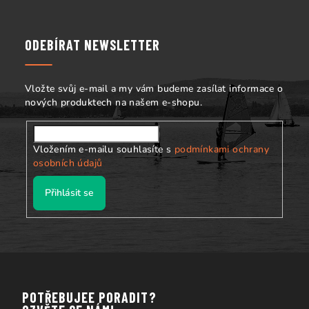
á
p
a
ODEBÍRAT NEWSLETTER
t
í
Vložte svůj e-mail a my vám budeme zasílat informace o
nových produktech na našem e-shopu.
Vložením e-mailu souhlasíte s
podmínkami ochrany
osobních údajů
Přihlásit se
POTŘEBUJEE PORADIT?