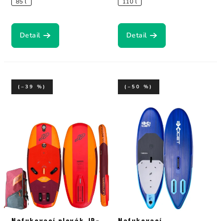
85 l
110 l
Detail
Detail
(–39 %)
(–50 %)
Nafukovací plovák JP-
Nafukovací