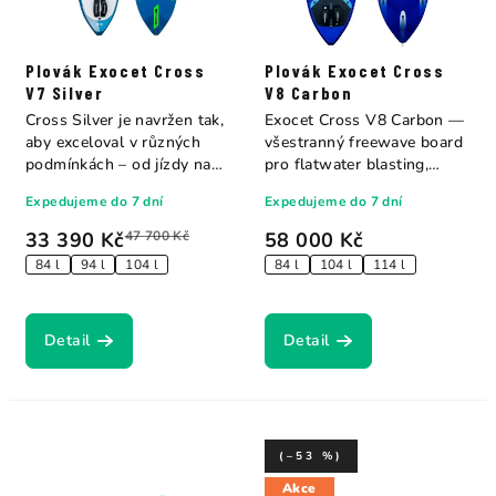
Plovák Exocet Cross
Plovák Exocet Cross
V7 Silver
V8 Carbon
Cross Silver je navržen tak,
Exocet Cross V8 Carbon —
aby exceloval v různých
všestranný freewave board
podmínkách – od jízdy na
pro flatwater blasting,
rovné...
bump &...
Expedujeme do 7 dní
Expedujeme do 7 dní
33 390 Kč
47 700 Kč
58 000 Kč
84 l
94 l
104 l
84 l
104 l
114 l
Detail
Detail
(–53 %)
Akce