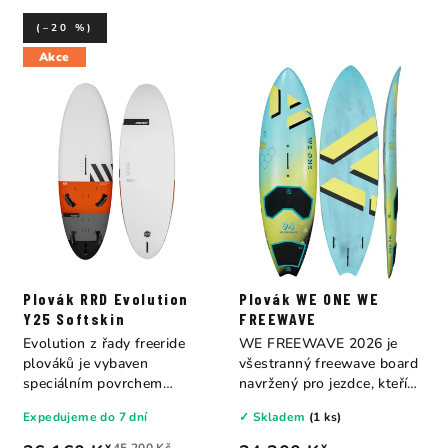
(–20 %)
Akce
Plovák RRD Evolution
Plovák WE ONE WE
Y25 Softskin
FREEWAVE
Evolution z řady freeride
WE FREEWAVE 2026 je
plováků je vybaven
všestranný freewave board
speciálním povrchem
navržený pro jezdce, kteří
Softskin (měkký povrh)...
nechtějí volit...
Expedujeme do 7 dní
✓ Skladem
(1 ks)