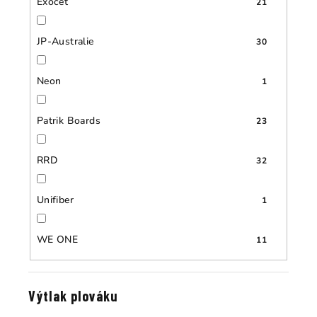
Exocet
21
JP-Australie
30
Neon
1
Patrik Boards
23
RRD
32
Unifiber
1
WE ONE
11
Výtlak plováku