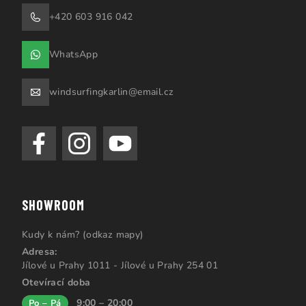
+420 603 916 042
WhatsApp
windsurfingkarlin@email.cz
SHOWROOM
Kudy k nám? (odkaz mapy)
Adresa:
Jílové u Prahy 1011 - Jílové u Prahy 254 01
Otevírací doba
9:00 – 20:00
Po – Pá