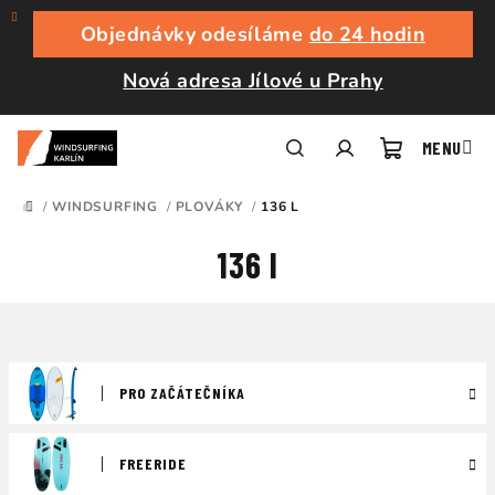
Přejít
na
Objednávky odesíláme
do 24 hodin
obsah
Nová adresa Jílové u Prahy
Nákupní
Hledat
Přihlášení
/
WINDSURFING
/
PLOVÁKY
/
136 L
DOMŮ
košík
136 l
PRO ZAČÁTEČNÍKA
FREERIDE