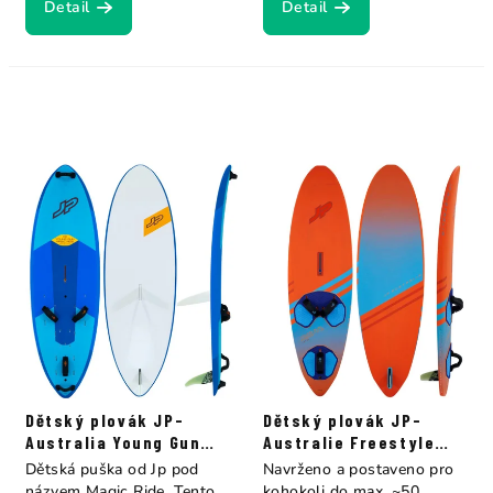
Detail
Detail
Dětský plovák JP-
Dětský plovák JP-
Australia Young Gun
Australie Freestyle
Magic Ride Es+Eva
Young Gun
Dětská puška od Jp pod
Navrženo a postaveno pro
názvem Magic Ride. Tento
kohokoli do max. ~50