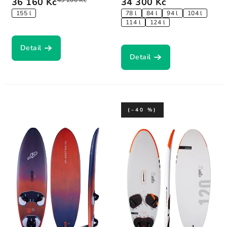
36 160 Kč
45 200 Kč
34 300 Kč
155 l
78 l
84 l
94 l
104 l
114 l
124 l
Detail
Detail
(–40 %)