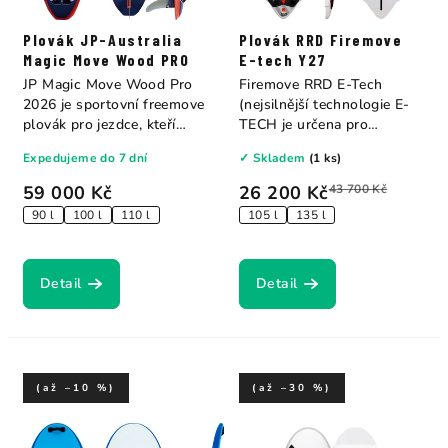
Plovák JP-Australia
Plovák RRD Firemove
Magic Move Wood PRO
E-tech Y27
JP Magic Move Wood Pro
Firemove RRD E-Tech
2026 je sportovní freemove
(nejsilnější technologie E-
plovák pro jezdce, kteří
TECH je určena pro
chtějí...
začínající...
Expedujeme do 7 dní
✓ Skladem
(1 ks)
59 000 Kč
26 200 Kč
43 700 Kč
90 l
100 l
110 l
105 l
135 l
Detail
Detail
(až –10 %)
(až –30 %)