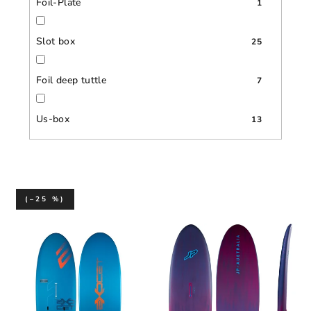
Foil-Plate
1
Slot box
25
Foil deep tuttle
7
Us-box
13
(–25 %)