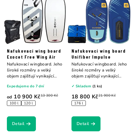
Nafukovací wing board
Nafukovací wing board
Exocet Free Wing Air
Unifiber Impulse
Nafukovací wingboard. Jeho
Nafukovací wingboard. Jeho
široké rozměry a velký
široké rozměry a velký
objem zajišťují vynikající
objem zajišťují vynikající
stabilitu...
stabilitu...
Expedujeme do 7 dní
✓ Skladem
(1 ks)
10 900 Kč
13 300 Kč
18 800 Kč
21 900 Kč
od
100 l
120 l
176 l
Detail
Detail