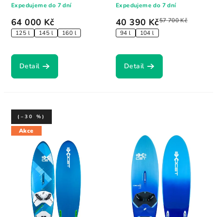
Expedujeme do 7 dní
Expedujeme do 7 dní
64 000 Kč
40 390 Kč
57 700 Kč
125 l
145 l
160 l
94 l
104 l
Detail
Detail
(–30 %)
Akce