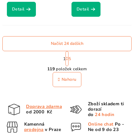
Detail
Detail
Načíst 24 dalších
S
t
1
5
O
r
119
položek celkem
á
v
n
l
Nahoru
k
á
o
d
v
a
á
Zboží skladem ti
n
c
Doprava zdarma
dorazí
í
od 2000 Kč
í
do
24 hodin
p
Kamenná
Online chat
Po -
r
prodejna
v Praze
Ne od 9 do 23
v