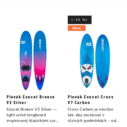
(–30 %)
Akce
Plovák Exocet Breeze
Plovák Exocet Cross
V2 Silver
V7 Carbon
Exocet Breeze V2 Silver —
Cross Carbon je navržen
light wind longboard
tak, aby exceloval v
inspirovaný klasickými surf
různých podmínkách – od
longboardy....
jízdy na rovné...