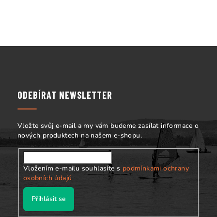
k
y
v
ý
Z
p
á
i
s
p
u
a
ODEBÍRAT NEWSLETTER
t
í
Vložte svůj e-mail a my vám budeme zasílat informace o
nových produktech na našem e-shopu.
Vložením e-mailu souhlasíte s
podmínkami ochrany
osobních údajů
Přihlásit se