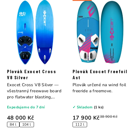
Plovák Exocet Cross
Plovák Exocet Freefoil
V8 Silver
Ast
Exocet Cross V8 Silver —
Plovák určené na wind foil
všestranný freewave board
freeride a freemove.
pro flatwater blasting,
bump &...
Expedujeme do 7 dní
✓ Skladem
(1 ks)
48 000 Kč
17 900 Kč
38 900 Kč
84 l
104 l
112 l