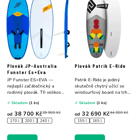
Plovák JP-Australia
Plovák Patrik E-Ride
Funster Es+Eva
JP Funster ES+EVA —
Patrik E-Ride je jediný
nejlepší začátečnický a
skutečně chytrý učící se
rodinný plovák. Tři velikosti:
windsurfový board na trhu
170 l...
— s barevně...
✓ Skladem
(1 ks)
✓ Skladem
(1 ks)
38 700 Kč
39 900 Kč
32 690 Kč
44 000 Kč
od
od
170 l
200 l
240 l
155 l
165 l