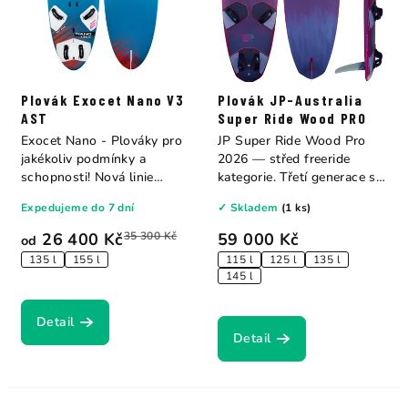
Plovák Exocet Nano V3
Plovák JP-Australia
AST
Super Ride Wood PRO
Exocet Nano - Plováky pro
JP Super Ride Wood Pro
jakékoliv podmínky a
2026 — střed freeride
schopnosti! Nová linie
kategorie. Třetí generace s
plováků...
přepracovanými...
Expedujeme do 7 dní
✓ Skladem
(1 ks)
26 400 Kč
35 300 Kč
59 000 Kč
od
135 l
155 l
115 l
125 l
135 l
145 l
Detail
Detail