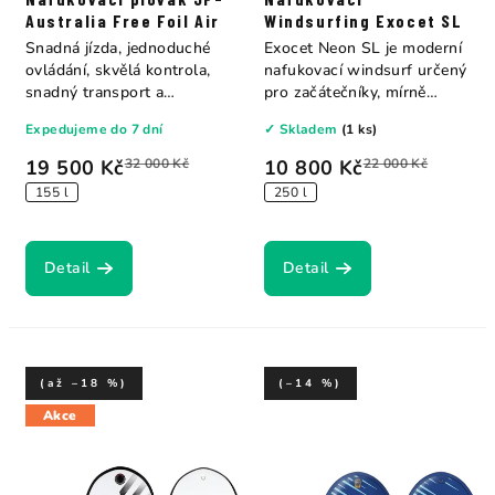
Australia Free Foil Air
Windsurfing Exocet SL
Snadná jízda, jednoduché
Exocet Neon SL je moderní
ovládání, skvělá kontrola,
nafukovací windsurf určený
snadný transport a
pro začátečníky, mírně
skladování v...
pokročilé i...
Expedujeme do 7 dní
✓ Skladem
(1 ks)
19 500 Kč
32 000 Kč
10 800 Kč
22 000 Kč
155 l
250 l
Detail
Detail
(až –18 %)
(–14 %)
Akce