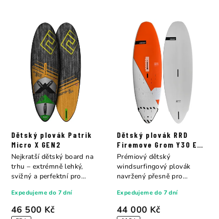
Dětský plovák Patrik
Dětský plovák RRD
Micro X GEN2
Firemove Grom Y30 E-
TECH
Nejkratší dětský board na
Prémiový dětský
trhu – extrémně lehký,
windsurfingový plovák
svižný a perfektní pro
navržený přesně pro
freestyle i...
potřeby mladých jezdců do
Expedujeme do 7 dní
Expedujeme do 7 dní
50...
46 500 Kč
44 000 Kč