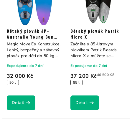
Dětský plovák JP-
Dětský plovák Patrik
Australie Young Gun
Micro X
Magic Move Es
Magic Move Es Konstrukce.
Začněte s 85-litrovým
Lehký, bezpečný a zábavný
plovákem Patrik Boards
plovák pro děti do 50 kg,
Micro-X a můžete se
navržený...
připravit na své první...
Expedujeme do 7 dní
Expedujeme do 7 dní
32 000 Kč
37 200 Kč
46 500 Kč
90 l
85 l
Detail
Detail