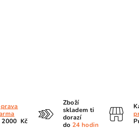
Zboží
prava
K
skladem ti
arma
p
dorazí
 2000 Kč
P
do
24 hodin