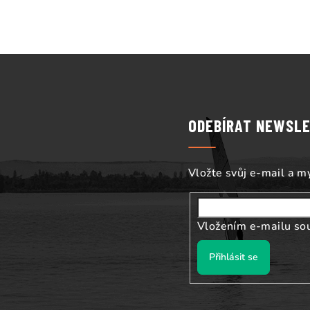
Z
á
p
ODEBÍRAT NEWSL
a
t
Vložte svůj e-mail a 
í
Vložením e-mailu so
Přihlásit se