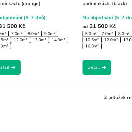
mínkách. (orange)
podmínkách. (black)
objednání (5–7 dnů)
Na objednání (5–7 dn
31 500 Kč
31 500 Kč
od
0m²
7.0m²
8.0m²
9.0m²
5.0m²
7.0m²
8.0m²
.5m²
12.0m²
13.0m²
14.0m²
10.5m²
12.0m²
13.
.0m²
16.0m²
etail
Detail
2
položek c
O
v
l
á