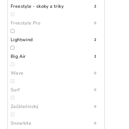
Freestyle - skoky a triky
2
Freestyle Pro
0
Lightwind
2
Big Air
2
Wave
0
Surf
0
Začátečnický
0
Snowkite
0