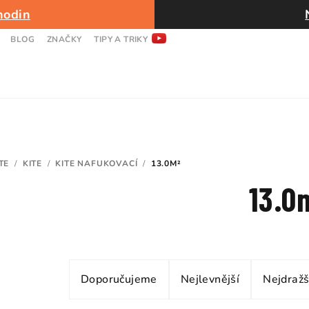
hodin
BLOG
ZNAČKY
TIPY A TRIKY
TE
/
KITE
/
KITE NAFUKOVACÍ
/
13.0M²
13.0
Ř
Doporučujeme
Nejlevnější
Nejdražš
a