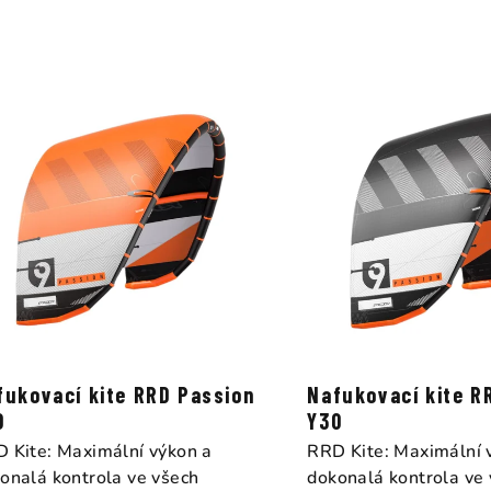
z
e
n
í
p
r
o
d
u
k
fukovací kite RRD Passion
Nafukovací kite R
t
0
Y30
 Kite: Maximální výkon a
RRD Kite: Maximální 
ů
onalá kontrola ve všech
dokonalá kontrola ve