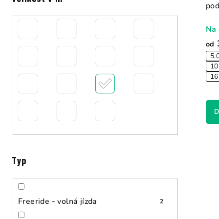
pod
Na 
od
5.
10
16
D
Typ
Freeride - volná jízda
2