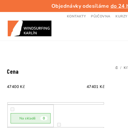
Přejít
Objednávky odesíláme
do 24 
na
obsah
KONTAKTY
PŮJČOVNA
KURZY
P
/
KI
DOMŮ
Cena
o
s
47400
Kč
47401
Kč
t
V
r
ý
a
Na skladě
0
p