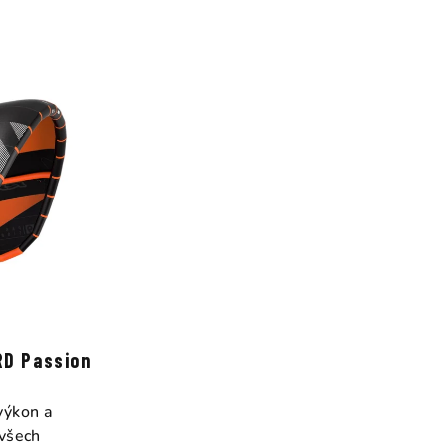
RD Passion
výkon a
 všech