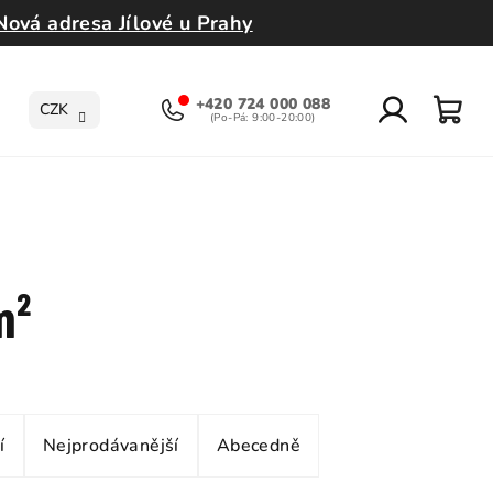
Nová adresa Jílové u Prahy
+420 724 000 088
CZK
Přihlášení
Nák
koší
m²
í
Nejprodávanější
Abecedně