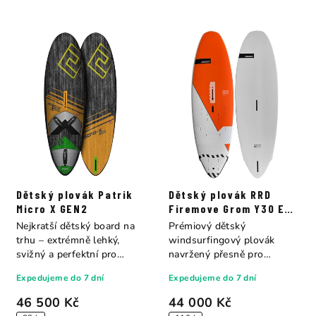
Dětský plovák Patrik
Dětský plovák RRD
Micro X GEN2
Firemove Grom Y30 E-
TECH
Nejkratší dětský board na
Prémiový dětský
trhu – extrémně lehký,
windsurfingový plovák
svižný a perfektní pro
navržený přesně pro
freestyle i...
potřeby mladých jezdců do
Expedujeme do 7 dní
Expedujeme do 7 dní
50...
46 500 Kč
44 000 Kč