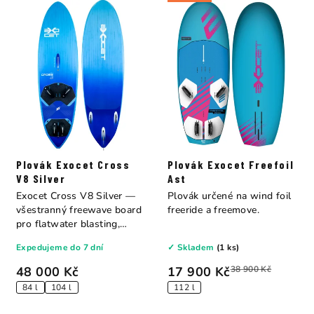
Plovák Exocet Cross
Plovák Exocet Freefoil
V8 Silver
Ast
Exocet Cross V8 Silver —
Plovák určené na wind foil
všestranný freewave board
freeride a freemove.
pro flatwater blasting,
bump &...
Expedujeme do 7 dní
✓ Skladem
(1 ks)
48 000 Kč
17 900 Kč
38 900 Kč
84 l
104 l
112 l