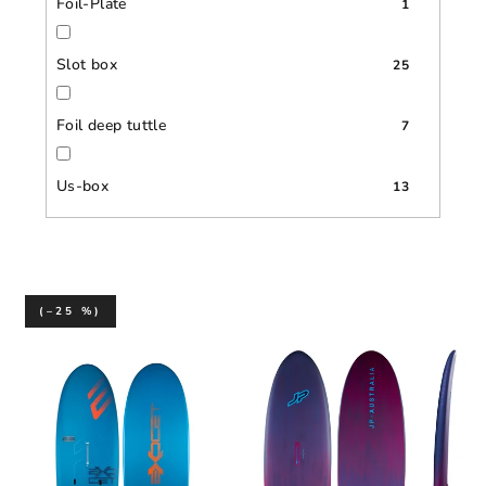
Foil-Plate
1
Slot box
25
Foil deep tuttle
7
Us-box
13
(–25 %)