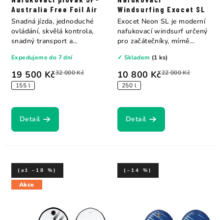
Australia Free Foil Air
Windsurfing Exocet SL
Snadná jízda, jednoduché
Exocet Neon SL je moderní
ovládání, skvělá kontrola,
nafukovací windsurf určený
snadný transport a
pro začátečníky, mírně
skladování v...
pokročilé i...
Expedujeme do 7 dní
✓ Skladem
(1 ks)
19 500 Kč
32 000 Kč
10 800 Kč
22 000 Kč
155 l
250 l
Detail
Detail
(až –18 %)
(–14 %)
Akce