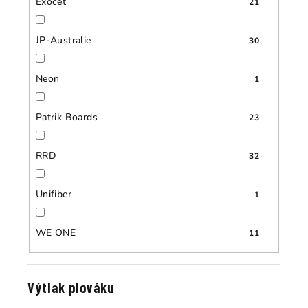
Exocet
21
JP-Australie
30
Neon
1
Patrik Boards
23
RRD
32
Unifiber
1
WE ONE
11
Výtlak plováku