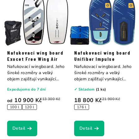
Nafukovací wing board
Nafukovací wing board
Exocet Free Wing Air
Unifiber Impulse
Nafukovací wingboard. Jeho
Nafukovací wingboard. Jeho
široké rozměry a velký
široké rozměry a velký
objem zajišťují vynikající
objem zajišťují vynikající
stabilitu...
stabilitu...
Expedujeme do 7 dní
✓ Skladem
(1 ks)
10 900 Kč
13 300 Kč
18 800 Kč
21 900 Kč
od
100 l
120 l
176 l
Detail
Detail