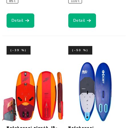
85 l
110 l
Detail
Detail
(–39 %)
(–50 %)
Nafukovací plovák JP-
Nafukovací