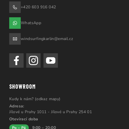
+420 603 916 042
WhatsApp
windsurfingkarlin@email.cz
SHOWROOM
Kudy k nám? (odkaz mapy)
Adresa:
Jílové u Prahy 1011 - Jílové u Prahy 254 01
Otevírací doba
9:00 – 20:00
Po – Pá