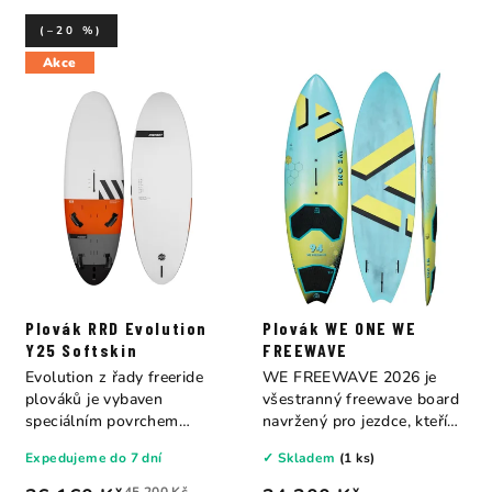
(–20 %)
Akce
Plovák RRD Evolution
Plovák WE ONE WE
Y25 Softskin
FREEWAVE
Evolution z řady freeride
WE FREEWAVE 2026 je
plováků je vybaven
všestranný freewave board
speciálním povrchem
navržený pro jezdce, kteří
Softskin (měkký povrh)...
nechtějí volit...
Expedujeme do 7 dní
✓ Skladem
(1 ks)