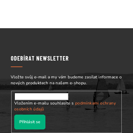
k
y
v
ý
Z
p
á
i
s
p
u
a
ODEBÍRAT NEWSLETTER
t
í
Vložte svůj e-mail a my vám budeme zasílat informace o
nových produktech na našem e-shopu.
Vložením e-mailu souhlasíte s
podmínkami ochrany
osobních údajů
Přihlásit se