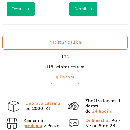
Detail
Detail
Načíst 24 dalších
S
t
1
5
O
r
119
položek celkem
á
v
n
l
Nahoru
k
á
o
d
v
a
á
Zboží skladem ti
n
c
Doprava zdarma
dorazí
í
od 2000 Kč
í
do
24 hodin
p
Kamenná
Online chat
Po -
r
prodejna
v Praze
Ne od 9 do 23
v