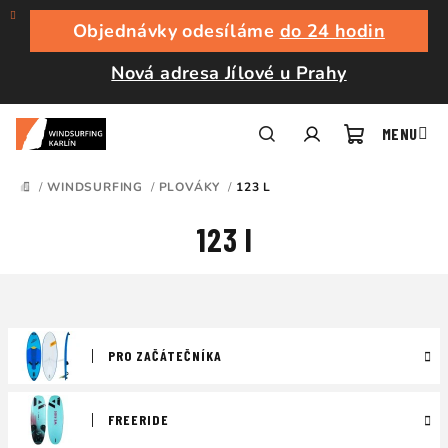
Přejít
na
Objednávky odesíláme
do 24 hodin
obsah
Nová adresa Jílové u Prahy
Nákupní
Hledat
Přihlášení
/
WINDSURFING
/
PLOVÁKY
/
123 L
DOMŮ
košík
123 l
PRO ZAČÁTEČNÍKA
FREERIDE