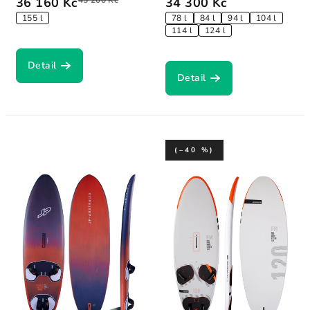
36 160 Kč
45 200 Kč
34 300 Kč
155 l
78 l
84 l
94 l
104 l
114 l
124 l
Detail
Detail
(–40 %)