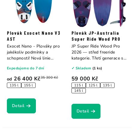
Plovák Exocet Nano V3
Plovák JP-Australia
AST
Super Ride Wood PRO
Exocet Nano - Plováky pro
JP Super Ride Wood Pro
jakékoliv podmínky a
2026 — střed freeride
schopnosti! Nová linie
kategorie. Třetí generace s
plováků...
přepracovanými...
Expedujeme do 7 dní
✓ Skladem
(1 ks)
26 400 Kč
35 300 Kč
59 000 Kč
od
135 l
155 l
115 l
125 l
135 l
145 l
Detail
Detail