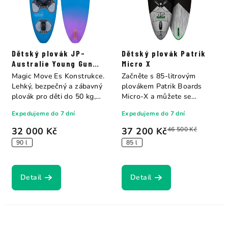
Dětský plovák JP-
Dětský plovák Patrik
Australie Young Gun
Micro X
Magic Move Es
Magic Move Es Konstrukce.
Začněte s 85-litrovým
Lehký, bezpečný a zábavný
plovákem Patrik Boards
plovák pro děti do 50 kg,
Micro-X a můžete se
navržený...
připravit na své první...
Expedujeme do 7 dní
Expedujeme do 7 dní
32 000 Kč
37 200 Kč
46 500 Kč
90 l
85 l
Detail
Detail