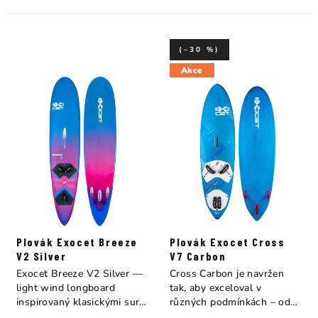
(–30 %)
Akce
Plovák Exocet Breeze
Plovák Exocet Cross
V2 Silver
V7 Carbon
Exocet Breeze V2 Silver —
Cross Carbon je navržen
light wind longboard
tak, aby exceloval v
inspirovaný klasickými surf
různých podmínkách – od
longboardy....
jízdy na rovné...