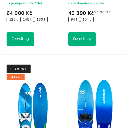
Expedujeme do 7 dní
Expedujeme do 7 dní
64 000 Kč
40 390 Kč
57 700 Kč
125 l
145 l
160 l
94 l
104 l
Detail
Detail
(–30 %)
Akce