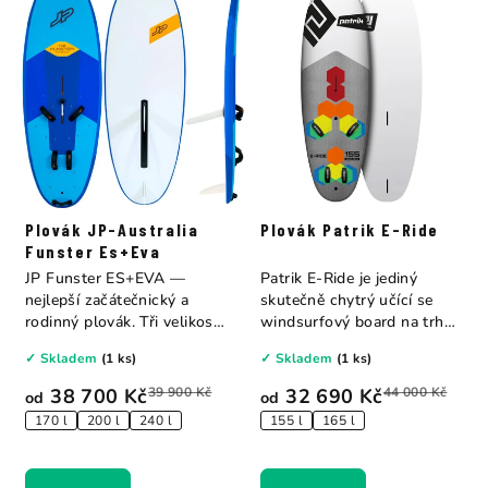
Plovák JP-Australia
Plovák Patrik E-Ride
Funster Es+Eva
JP Funster ES+EVA —
Patrik E-Ride je jediný
nejlepší začátečnický a
skutečně chytrý učící se
rodinný plovák. Tři velikosti:
windsurfový board na trhu
170 l...
— s barevně...
✓ Skladem
(1 ks)
✓ Skladem
(1 ks)
38 700 Kč
39 900 Kč
32 690 Kč
44 000 Kč
od
od
170 l
200 l
240 l
155 l
165 l