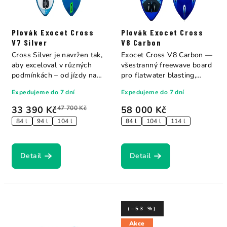
Plovák Exocet Cross
Plovák Exocet Cross
V7 Silver
V8 Carbon
Cross Silver je navržen tak,
Exocet Cross V8 Carbon —
aby exceloval v různých
všestranný freewave board
podmínkách – od jízdy na
pro flatwater blasting,
rovné...
bump &...
Expedujeme do 7 dní
Expedujeme do 7 dní
33 390 Kč
47 700 Kč
58 000 Kč
84 l
94 l
104 l
84 l
104 l
114 l
Detail
Detail
(–53 %)
Akce