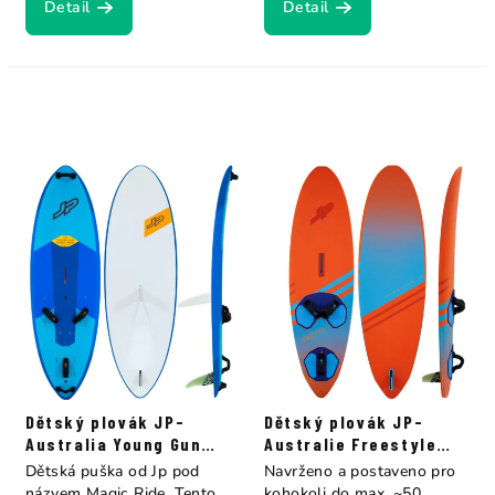
Detail
Detail
Dětský plovák JP-
Dětský plovák JP-
Australia Young Gun
Australie Freestyle
Magic Ride Es+Eva
Young Gun
Dětská puška od Jp pod
Navrženo a postaveno pro
názvem Magic Ride. Tento
kohokoli do max. ~50