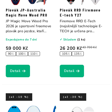
Plovák JP-Australia
Plovák RRD Firemove
Magic Move Wood PRO
E-tech Y27
JP Magic Move Wood Pro
Firemove RRD E-Tech
2026 je sportovní freemove
(nejsilnější technologie E-
plovák pro jezdce, kteří
TECH je určena pro
chtějí...
začínající...
Expedujeme do 7 dní
✓ Skladem
(1 ks)
59 000 Kč
26 200 Kč
43 700 Kč
90 l
100 l
110 l
105 l
135 l
Detail
Detail
(až –10 %)
(až –30 %)