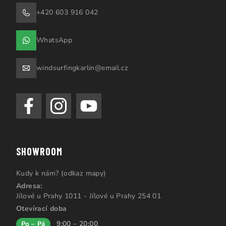
+420 603 916 042
WhatsApp
windsurfingkarlin@email.cz
SHOWROOM
Kudy k nám? (odkaz mapy)
Adresa:
Jílové u Prahy 1011 - Jílové u Prahy 254 01
Otevírací doba
9:00 – 20:00
Po – Pá