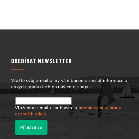
k
y
v
ý
Z
p
á
i
s
p
u
a
ODEBÍRAT NEWSLETTER
t
í
Vložte svůj e-mail a my vám budeme zasílat informace o
nových produktech na našem e-shopu.
Vložením e-mailu souhlasíte s
podmínkami ochrany
osobních údajů
Přihlásit se