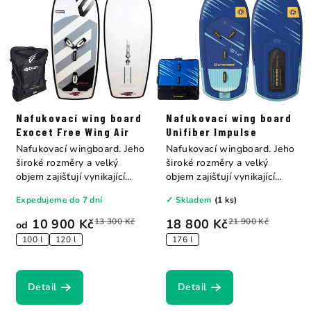
Nafukovací wing board
Nafukovací wing board
Exocet Free Wing Air
Unifiber Impulse
Nafukovací wingboard. Jeho
Nafukovací wingboard. Jeho
široké rozměry a velký
široké rozměry a velký
objem zajišťují vynikající
objem zajišťují vynikající
stabilitu...
stabilitu...
Expedujeme do 7 dní
✓ Skladem
(1 ks)
10 900 Kč
13 300 Kč
18 800 Kč
21 900 Kč
od
100 l
120 l
176 l
Detail
Detail