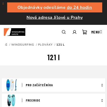
Přejít
na
Objednávky odesíláme
do 24 hodin
obsah
Nová adresa Jílové u Prahy
Nákupní
Hledat
Přihlášení
/
WINDSURFING
/
PLOVÁKY
/
121 L
DOMŮ
košík
121 l
PRO ZAČÁTEČNÍKA
FREERIDE