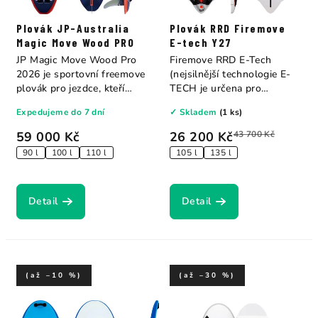
Plovák JP-Australia
Plovák RRD Firemove
Magic Move Wood PRO
E-tech Y27
JP Magic Move Wood Pro
Firemove RRD E-Tech
2026 je sportovní freemove
(nejsilnější technologie E-
plovák pro jezdce, kteří
TECH je určena pro
chtějí...
začínající...
Expedujeme do 7 dní
✓ Skladem
(1 ks)
59 000 Kč
26 200 Kč
43 700 Kč
90 l
100 l
110 l
105 l
135 l
Detail
Detail
(až –10 %)
(až –30 %)