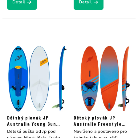
Detail
Detail
Dětský plovák JP-
Dětský plovák JP-
Australia Young Gun
Australie Freestyle
Magic Ride Es+Eva
Young Gun
Dětská puška od Jp pod
Navrženo a postaveno pro
názvem Magic Ride. Tento
kohokoli do max. ~50