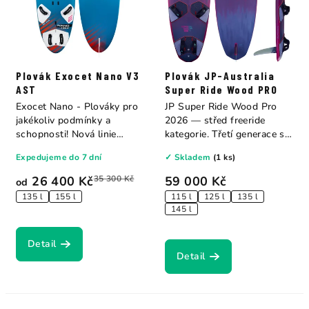
Plovák Exocet Nano V3
Plovák JP-Australia
AST
Super Ride Wood PRO
Exocet Nano - Plováky pro
JP Super Ride Wood Pro
jakékoliv podmínky a
2026 — střed freeride
schopnosti! Nová linie
kategorie. Třetí generace s
plováků...
přepracovanými...
Expedujeme do 7 dní
✓ Skladem
(1 ks)
26 400 Kč
35 300 Kč
59 000 Kč
od
135 l
155 l
115 l
125 l
135 l
145 l
Detail
Detail