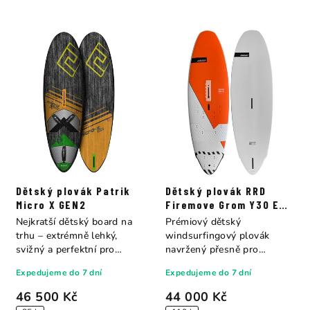
Dětský plovák Patrik
Dětský plovák RRD
Micro X GEN2
Firemove Grom Y30 E-
TECH
Nejkratší dětský board na
Prémiový dětský
trhu – extrémně lehký,
windsurfingový plovák
svižný a perfektní pro
navržený přesně pro
freestyle i...
potřeby mladých jezdců do
Expedujeme do 7 dní
Expedujeme do 7 dní
50...
46 500 Kč
44 000 Kč