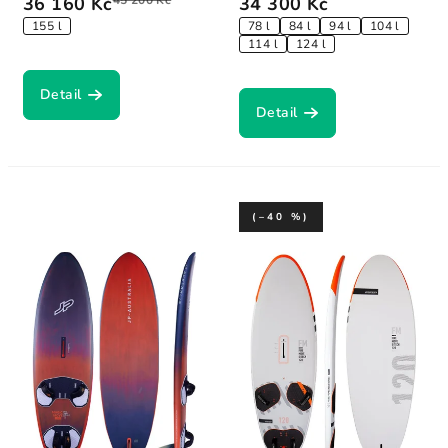
36 160 Kč
45 200 Kč
34 300 Kč
155 l
78 l
84 l
94 l
104 l
114 l
124 l
Detail
Detail
(–40 %)