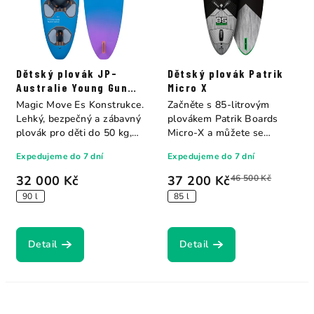
Dětský plovák JP-
Dětský plovák Patrik
Australie Young Gun
Micro X
Magic Move Es
Magic Move Es Konstrukce.
Začněte s 85-litrovým
Lehký, bezpečný a zábavný
plovákem Patrik Boards
plovák pro děti do 50 kg,
Micro-X a můžete se
navržený...
připravit na své první...
Expedujeme do 7 dní
Expedujeme do 7 dní
32 000 Kč
37 200 Kč
46 500 Kč
90 l
85 l
Detail
Detail