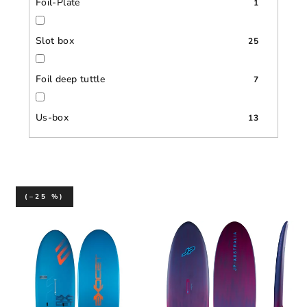
Foil-Plate
1
Slot box
25
Foil deep tuttle
7
Us-box
13
(–25 %)