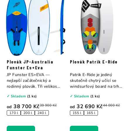
Plovák JP-Australia
Plovák Patrik E-Ride
Funster Es+Eva
JP Funster ES+EVA —
Patrik E-Ride je jediný
nejlepší začátečnický a
skutečně chytrý učící se
rodinný plovák. Tři velikosti:
windsurfový board na trhu
170 l...
— s barevně...
✓ Skladem
(1 ks)
✓ Skladem
(1 ks)
38 700 Kč
39 900 Kč
32 690 Kč
44 000 Kč
od
od
170 l
200 l
240 l
155 l
165 l