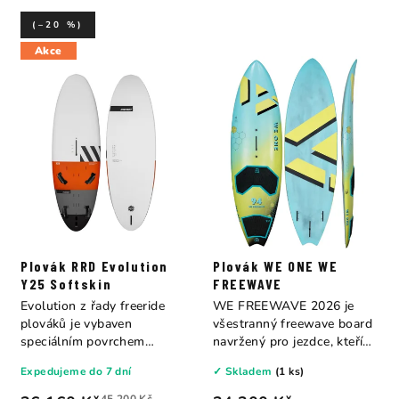
(–20 %)
Akce
Plovák RRD Evolution
Plovák WE ONE WE
Y25 Softskin
FREEWAVE
Evolution z řady freeride
WE FREEWAVE 2026 je
plováků je vybaven
všestranný freewave board
speciálním povrchem
navržený pro jezdce, kteří
Softskin (měkký povrh)...
nechtějí volit...
Expedujeme do 7 dní
✓ Skladem
(1 ks)