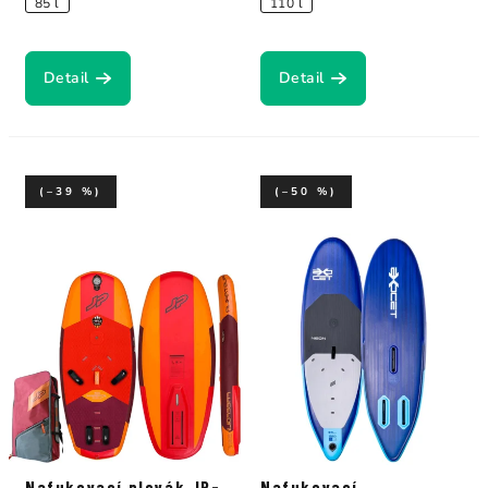
85 l
110 l
Detail
Detail
(–39 %)
(–50 %)
Nafukovací plovák JP-
Nafukovací