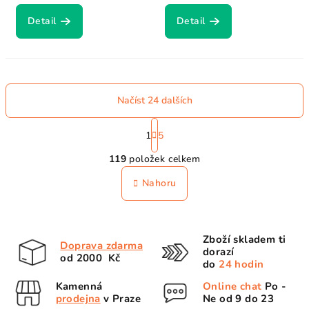
Detail
Detail
Načíst 24 dalších
S
t
1
5
O
r
119
položek celkem
á
v
n
l
Nahoru
k
á
o
d
v
a
á
Zboží skladem ti
n
c
Doprava zdarma
dorazí
í
od 2000 Kč
í
do
24 hodin
p
Kamenná
Online chat
Po -
r
prodejna
v Praze
Ne od 9 do 23
v