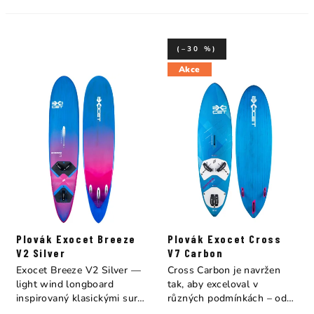
(–30 %)
Akce
Plovák Exocet Breeze
Plovák Exocet Cross
V2 Silver
V7 Carbon
Exocet Breeze V2 Silver —
Cross Carbon je navržen
light wind longboard
tak, aby exceloval v
inspirovaný klasickými surf
různých podmínkách – od
longboardy....
jízdy na rovné...