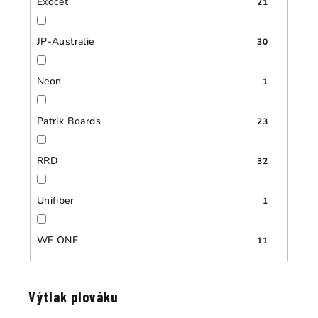
Exocet
21
JP-Australie
30
Neon
1
Patrik Boards
23
RRD
32
Unifiber
1
WE ONE
11
Výtlak plováku