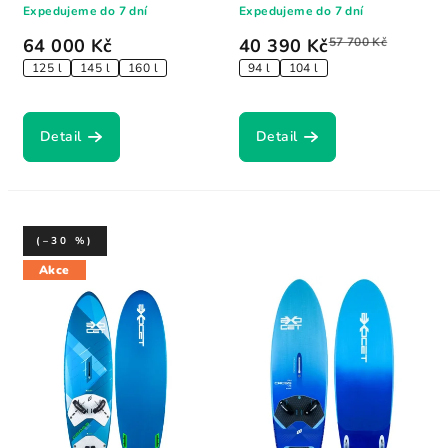
Expedujeme do 7 dní
Expedujeme do 7 dní
64 000 Kč
40 390 Kč
57 700 Kč
125 l
145 l
160 l
94 l
104 l
Detail
Detail
(–30 %)
Akce