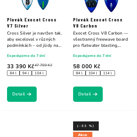
Plovák Exocet Cross
Plovák Exocet Cross
V7 Silver
V8 Carbon
Cross Silver je navržen tak,
Exocet Cross V8 Carbon —
aby exceloval v různých
všestranný freewave board
podmínkách – od jízdy na
pro flatwater blasting,
rovné...
bump &...
Expedujeme do 7 dní
Expedujeme do 7 dní
33 390 Kč
47 700 Kč
58 000 Kč
84 l
94 l
104 l
84 l
104 l
114 l
Detail
Detail
(–53 %)
Akce