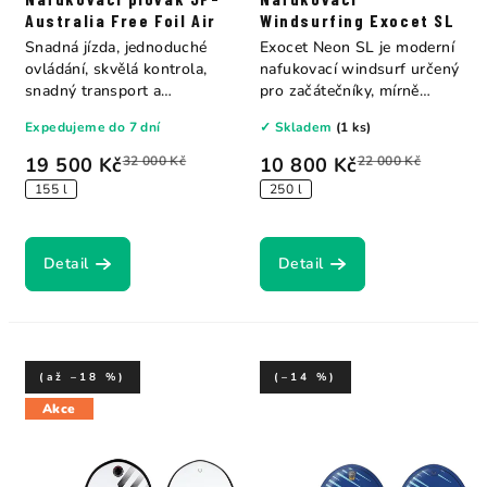
Australia Free Foil Air
Windsurfing Exocet SL
Snadná jízda, jednoduché
Exocet Neon SL je moderní
ovládání, skvělá kontrola,
nafukovací windsurf určený
snadný transport a
pro začátečníky, mírně
skladování v...
pokročilé i...
Expedujeme do 7 dní
✓ Skladem
(1 ks)
19 500 Kč
32 000 Kč
10 800 Kč
22 000 Kč
155 l
250 l
Detail
Detail
(až –18 %)
(–14 %)
Akce