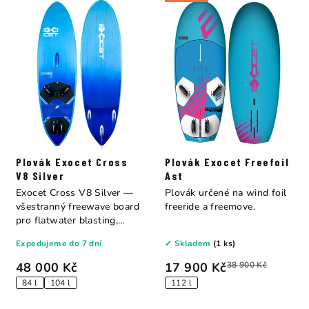
Plovák Exocet Cross
Plovák Exocet Freefoil
V8 Silver
Ast
Exocet Cross V8 Silver —
Plovák určené na wind foil
všestranný freewave board
freeride a freemove.
pro flatwater blasting,
bump &...
Expedujeme do 7 dní
✓ Skladem
(1 ks)
48 000 Kč
17 900 Kč
38 900 Kč
84 l
104 l
112 l