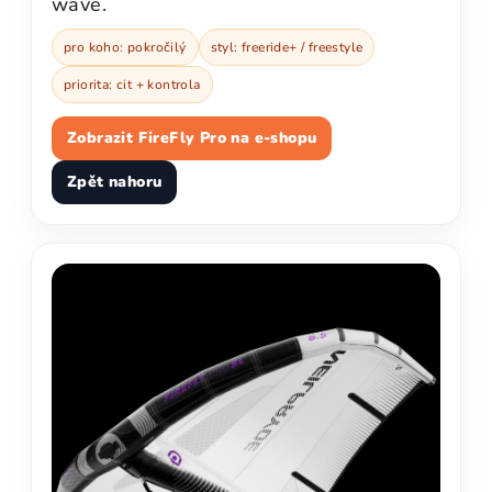
wave.
pro koho: pokročilý
styl: freeride+ / freestyle
priorita: cit + kontrola
Zobrazit FireFly Pro na e-shopu
Zpět nahoru