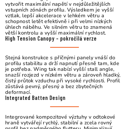
vytvořit maximální napětí v nejdůležitějších
vstupních zónách profilu. Výsledkem je vyšší
vztlak, lepší akcelerace v lehkém větru a
schopnost letět efektivně i při velmi nízkých
úhlech náběhu. Ve silném větru to znamená
větší kontrolu a vyšší maximální rychlost.
High Tension Canopy – pokročilá verze
Stejná konstrukce s příčnými panely vnáší do
profilu stabilitu a drží napnutí přesně tam, kde
je potřeba. Wing tak nabízí vyšší stall angle,
snazší rozjezd v nízkém větru a zároveň hladký,
čistý průtok vzduchu při vysoké rychlosti. Profil
zůstává pevný, přesný a bez zbytečných
deformací.
Integrated Batten Design
Integrované kompozitové výztuhy v odtokové
hraně vytvářejí rychlý, stabilní a zcela rovný
profil bez nadměrného flutteru. Minimalizují