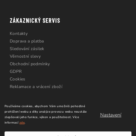
ZÁKAZNICKÝ SERVIS
Kontakty
Doprava a platba
Sledování zásilek
Věrnostní slevy
Obchodní podmínky
GDPR
Cookies
Reklamace a vrácení zboží
Používáme cookies, abychom Vám umožnili pohodlné
prohlížení webu a díky analýze provozu webu neustále
Nastavení
zlepšovali jeho funkce, výkon a použitelnost.
Více
informací
zde
.
Copyright 2026
Windsurfing Karlín.cz
. Všechna práva
vyhrazena.
Upravit nastavení cookies