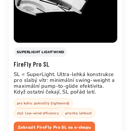
SUPERLIGHT LIGHTWIND
FireFly Pro SL
SL = SuperLight. Ultra-lehká konstrukce
pro slabý vítr: minimální swing-weight a
maximální pump-to-glide efektivita.
Když ostatní čekají, SL pořád letí.
pro koho: pokročilý (lightwind)
styl: low-wind efficiency
priorita: lehkost
Zobrazit FireFly Pro SL na e-shopu