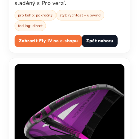
sladěný s Pro verzí.
pro koho: pokročilý
styl: rychlost + upwind
feeling: direct
Zobrazit Fly IV na e-shopu
Zpět nahoru