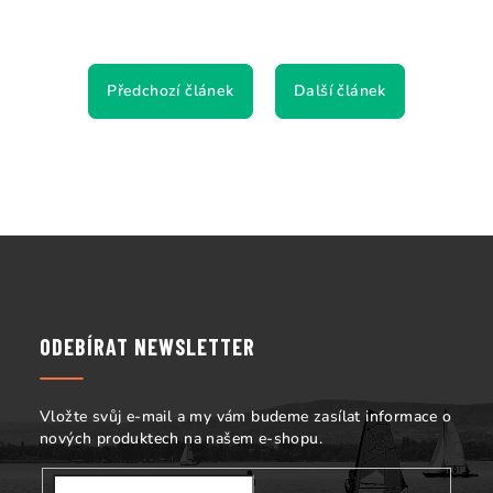
Předchozí článek
Další článek
Z
á
p
a
ODEBÍRAT NEWSLETTER
t
í
Vložte svůj e-mail a my vám budeme zasílat informace o
nových produktech na našem e-shopu.