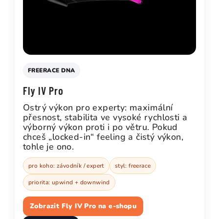
FREERACE DNA
Fly IV Pro
Ostrý výkon pro experty: maximální
přesnost, stabilita ve vysoké rychlosti a
výborný výkon proti i po větru. Pokud
chceš „locked-in“ feeling a čistý výkon,
tohle je ono.
pro koho: závodník / expert
styl: freerace
priorita: upwind + downwind
Zobrazit Fly IV Pro na e-shopu