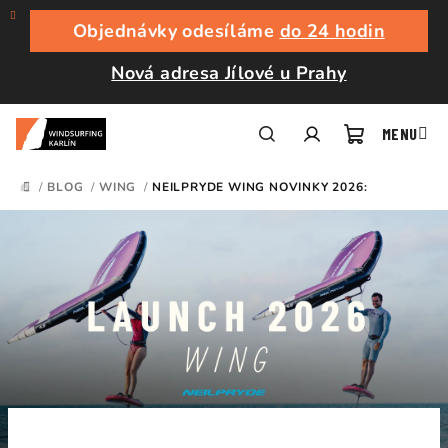
Přejít
na
Objednávky odesíláme
do 24 hodin
obsah
Nová adresa Jílové u Prahy
Nákupní
Hledat
Přihlášení
/
BLOG
/
WING
/
NEILPRYDE WING NOVINKY 2026:
DOMŮ
košík