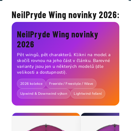
NeilPryde Wing novinky 2026:
NeilPryde Wing novinky
2026
Pět wingů, pět charakterů. Klikni na model a
skočíš rovnou na jeho část v článku. Barevné
varianty jsou jen u některých modelů (dle
velikosti a dostupnosti).
2026 kolekce
Freeride / Freestyle / Wave
Upwind & Downwind výkon
Lightwind řešení