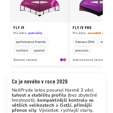
FLY IV
FLY IV PRO
Pro koho:
pokročilý
Pro koho:
závodník / exper
performance freeride
freerace DNA
max. vý
rychlost
upwind
precision
Barevné varianty
Jedna barevná varianta
Co je nového v roce 2026
NeilPryde letos posunul hlavně 3 věci:
tuhost a stabilitu profilu
(bez zbytečné
hmotnosti),
kompaktnější kontrolu ve
větších velikostech
a
čistší, přímější
přenos síly
. Výsledek: rychlejší starty,