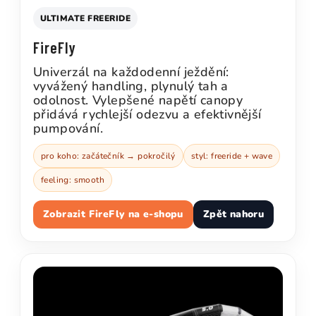
ULTIMATE FREERIDE
FireFly
Univerzál na každodenní ježdění:
vyvážený handling, plynulý tah a
odolnost. Vylepšené napětí canopy
přidává rychlejší odezvu a efektivnější
pumpování.
pro koho: začátečník → pokročilý
styl: freeride + wave
feeling: smooth
Zobrazit FireFly na e-shopu
Zpět nahoru