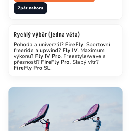
Zpět nahoru
Rychlý výběr (jedna věta)
Pohoda a univerzál?
FireFly
. Sportovní
freeride a upwind?
Fly IV
. Maximum
výkonu?
Fly IV Pro
. Freestyle/wave s
přesností?
FireFly Pro
. Slabý vítr?
FireFly Pro SL
.