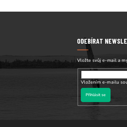
Z
á
p
ODEBÍRAT NEWSL
a
t
Vložte svůj e-mail a 
í
Vložením e-mailu so
Přihlásit se