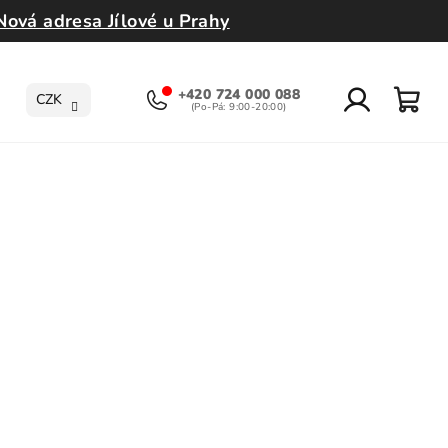
Nová adresa Jílové u Prahy
+420 724 000 088
CZK
Přihlášení
Nák
koší