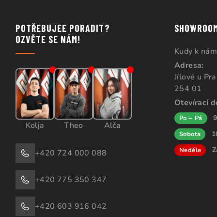
POTŘEBUJEE PORADIT?
SHOWROO
OZVĚTE SE NÁM!
Kudy k nám
Adresa:
Jílové u Pr
254 01
Otevírací 
9
Po – Pá
Kolja
Theo
Alča
1
Sobota
Z
Neděle
+420 724 000 088
+420 775 350 347
+420 603 916 042