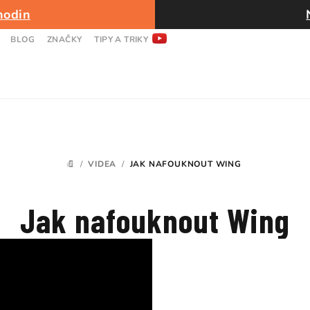
hodin
BLOG
ZNAČKY
TIPY A TRIKY
/
VIDEA
/
JAK NAFOUKNOUT WING
DOMŮ
Jak nafouknout Wing