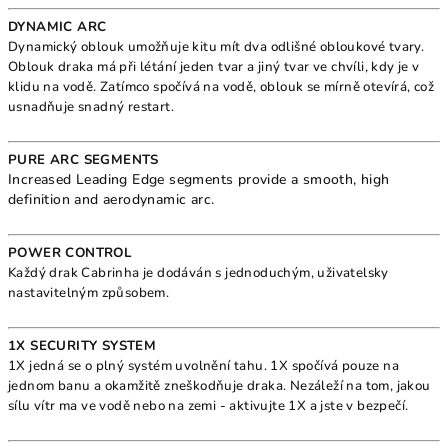
DYNAMIC ARC
Dynamický oblouk umožňuje kitu mít dva odlišné obloukové tvary.
Oblouk draka má při létání jeden tvar a jiný tvar ve chvíli, kdy je v
klidu na vodě. Zatímco spočívá na vodě, oblouk se mírně otevírá, což
usnadňuje snadný restart.
PURE ARC SEGMENTS
Increased Leading Edge segments provide a smooth, high
definition and aerodynamic arc.
POWER CONTROL
Každý drak Cabrinha je dodáván s jednoduchým, uživatelsky
nastavitelným způsobem.
1X SECURITY SYSTEM
1X jedná se o plný systém uvolnění tahu. 1X spočívá pouze na
jednom banu a okamžitě zneškodňuje draka. Nezáleží na tom, jakou
sílu vítr ma ve vodě nebo na zemi - aktivujte 1X a jste v bezpečí.