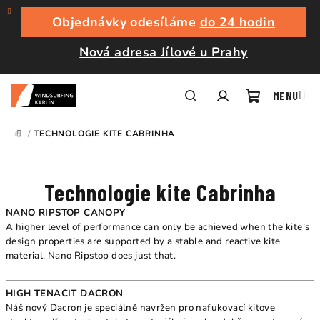
Přejít
na
Objednávky odesíláme
do 24 hodin
obsah
Nová adresa Jílové u Prahy
Nákupní
Hledat
Přihlášení
/
TECHNOLOGIE KITE CABRINHA
DOMŮ
košík
Technologie kite Cabrinha
NANO RIPSTOP CANOPY
A higher level of performance can only be achieved when the kite’s
design properties are supported by a stable and reactive kite
material. Nano Ripstop does just that.
HIGH TENACIT DACRON
Náš nový Dacron je speciálně navržen pro nafukovací kitove