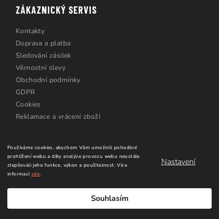
ZÁKAZNICKÝ SERVIS
Kontakty
Doprava a platba
Sledování zásilek
Věrnostní slevy
Obchodní podmínky
GDPR
Cookies
Reklamace a vrácení zboží
Používáme cookies, abychom Vám umožnili pohodlné
prohlížení webu a díky analýze provozu webu neustále
Nastavení
zlepšovali jeho funkce, výkon a použitelnost.
Více
informací
zde
.
Copyright 2026
Windsurfing Karlín.cz
. Všechna práva
vyhrazena.
Upravit nastavení cookies
Souhlasím
Vytvořil Shoptet