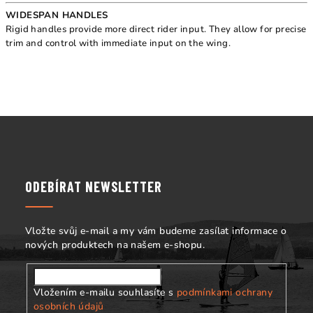
WIDESPAN HANDLES
Rigid handles provide more direct rider input. They allow for precise
trim and control with immediate input on the wing.
Z
á
p
a
ODEBÍRAT NEWSLETTER
t
í
Vložte svůj e-mail a my vám budeme zasílat informace o
nových produktech na našem e-shopu.
Vložením e-mailu souhlasíte s
podmínkami ochrany
osobních údajů