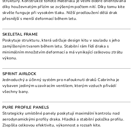
struktury. Konstrukce tohoto materiálu je velmi dobře orientovaná
díky houževnatým přízím se zvýšeným počtem nití. Díky tomu kite
skvěle funguje při vysokém tlaku. Nižší prodloužení dělá drak
přesnější s menší deformací během letu.
SKELETAL FRAME
Poskytuje strukturu, která udržuje design kitu v souladu s jeho
zamýšleným tvarem během letu. Stabilní rám řídí draka s
minimálním množstvím deformací a má vynikající celkovou ztrátu
výkonu.
SPRINT AIRLOCK
Jednoduchý a účinný systém pro nafouknuti draků Cabrinha je
vybaven jediným uzavíracím ventilem, kterým vzduch přivádí
všechny bany.
PURE PROFILE PANELS
Strategicky umístěné panely poskytují maximální kontrolu nad
aerodynamickými profily draka. Hladká a stabilní položka profilu.
Zlepšila celkovou efektivitu, výkonnost a rozsah kite.