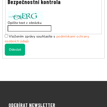
Bezpečnostní kontrola
Opište text z obrázku
Vložením zprávy souhlasíte s
podmínkami ochrany
osobních údajů
Odeslat
Z
á
p
a
ODEBÍRAT NEWSLETTER