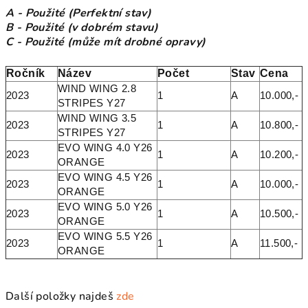
A - Použité (Perfektní stav)
B - Použité (v dobrém stavu)
C - Použité (může mít drobné opravy)
Ročník
Název
Počet
Stav
Cena
WIND WING 2.8
2023
1
A
10.000,-
STRIPES Y27
WIND WING 3.5
2023
1
A
10.800,-
STRIPES Y27
EVO WING 4.0 Y26
2023
1
A
10.200,-
ORANGE
EVO WING 4.5 Y26
2023
1
A
10.000,-
ORANGE
EVO WING 5.0 Y26
2023
1
A
10.500,-
ORANGE
EVO WING 5.5 Y26
2023
1
A
11.500,-
ORANGE
Další položky najdeš
zde