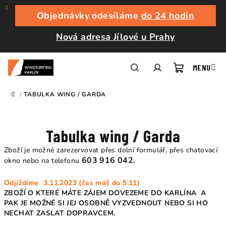
Přejít
na
Objednávky odesíláme
do 24 hodin
obsah
Nová adresa Jílové u Prahy
Nákupní
Hledat
Přihlášení
/
TABULKA WING / GARDA
DOMŮ
košík
Tabulka wing / Garda
Zboží je možné zarezervovat přes dolní formulář, přes chatovací
603 916 042.
okno nebo na telefonu
Odjíždíme 3.11.2023 (čas máš do 5.11)
ZBOŽÍ O KTERÉ MÁTE ZÁJEM DOVEZEME DO KARLÍNA A
PAK JE MOŽNÉ SI JEJ OSOBNĚ VYZVEDNOUT NEBO SI HO
NECHAT ZASLAT DOPRAVCEM.