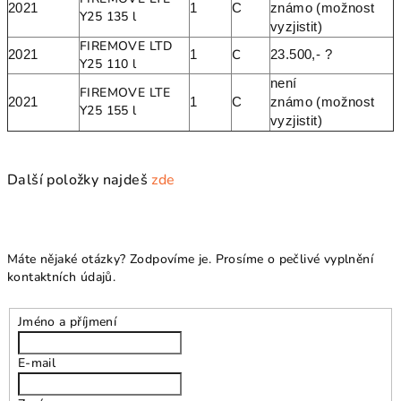
2021
1
C
známo (možnost
Y25 135 l
vyzjistit)
FIREMOVE LTD
C
2021
1
23.500,- ?
Y25
110 l
není
FIREMOVE LTE
2021
1
C
známo (možnost
Y25 155 l
vyzjistit)
Další položky najdeš
zde
Máte nějaké otázky? Zodpovíme je. Prosíme o pečlivé vyplnění
kontaktních údajů.
Jméno a příjmení
E-mail