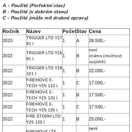
A - Použité (Perfektní stav)
B - Použité (v dobrém stavu)
C - Použité (může mít drobné opravy)
Ročník
Název
Počet
Stav
Cena
TRIGGER LTD Y27
2023
1
A
28.500,-
91 l
není
TRIGGER LTD Y26
B
známo (možnost
2022
1
91 l
vyzjistit)
TRIGGER LTD Y26
2022
1
B
22.000.-
101 l
FIREMOVE E-
C
2022
1
17.000,-
TECH Y25
110 l
FIREMOVE E-
B
2022
1
17.500,-
TECH Y25
120 l
FIREMOVE E-
C
2022
1
17.500,-
TECH Y25
135 l
FIRE STORM LTD
2022
1
B
25.000,-
Y25 120 l
není
FIREMOVE LTE