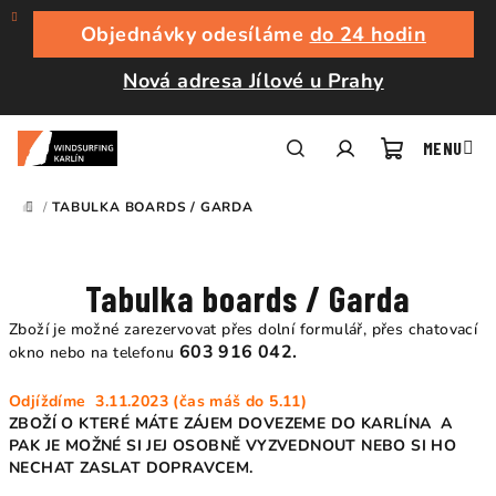
Přejít
na
Objednávky odesíláme
do 24 hodin
obsah
Nová adresa Jílové u Prahy
Nákupní
Hledat
Přihlášení
/
TABULKA BOARDS / GARDA
DOMŮ
košík
Tabulka boards / Garda
Zboží je možné zarezervovat přes dolní formulář, přes chatovací
603 916 042.
okno nebo na telefonu
Odjíždíme 3.11.2023 (čas máš do 5.11)
ZBOŽÍ O KTERÉ MÁTE ZÁJEM DOVEZEME DO KARLÍNA A
PAK JE MOŽNÉ SI JEJ OSOBNĚ VYZVEDNOUT NEBO SI HO
NECHAT ZASLAT DOPRAVCEM.