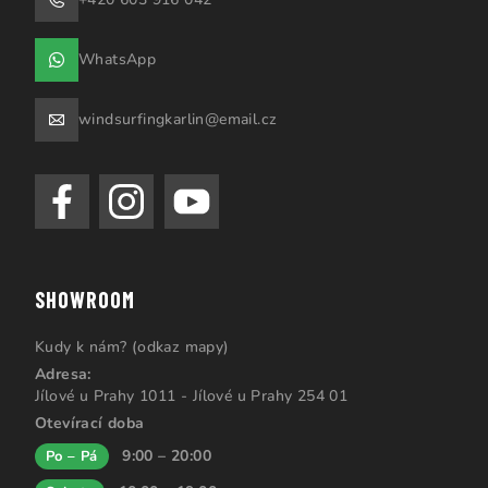
WhatsApp
windsurfingkarlin@email.cz
SHOWROOM
Kudy k nám? (odkaz mapy)
Adresa:
Jílové u Prahy 1011 - Jílové u Prahy 254 01
Otevírací doba
9:00 – 20:00
Po – Pá