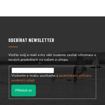
Z
á
p
a
ODEBÍRAT NEWSLETTER
t
í
Vložte svůj e-mail a my vám budeme zasílat informace o
nových produktech na našem e-shopu.
Vložením e-mailu souhlasíte s
podmínkami ochrany
osobních údajů
Přihlásit se