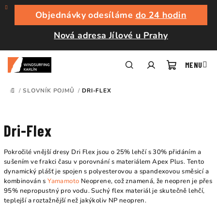
Přejít
na
Objednávky odesíláme
do 24 hodin
obsah
Nová adresa Jílové u Prahy
Nákupní
Hledat
Přihlášení
/
SLOVNÍK POJMŮ
/
DRI-FLEX
DOMŮ
košík
Dri-Flex
Pokročilé vnější dresy Dri Flex jsou o 25% lehčí s 30% přidáním a
sušením ve frakci času v porovnání s materiálem Apex Plus. Tento
dynamický plášť je spojen s polyesterovou a spandexovou směsicí a
kombinován s
Yamamoto
Neoprene, což znamená, že neopren je přes
95% nepropustný pro vodu. Suchý flex materiál je skutečně lehčí,
teplejší a roztažnější než jakýkoliv NP neopren.