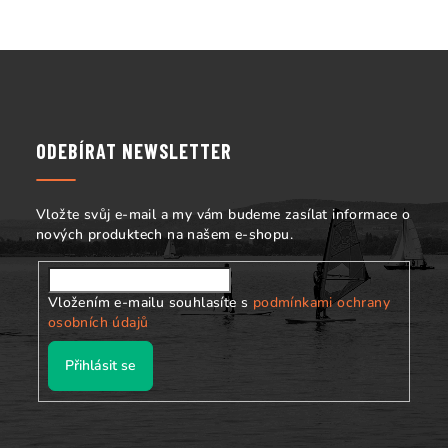
Z
á
p
a
ODEBÍRAT NEWSLETTER
t
í
Vložte svůj e-mail a my vám budeme zasílat informace o
nových produktech na našem e-shopu.
Vložením e-mailu souhlasíte s
podmínkami ochrany
osobních údajů
Přihlásit se