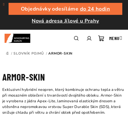
Přejít
na
Objednávky odesíláme
do 24 hodin
obsah
Nová adresa Jílové u Prahy
Nákupní
Hledat
Přihlášení
/
SLOVNÍK POJMŮ
/
ARMOR-SKIN
DOMŮ
košík
ARMOR-SKIN
Exkluzivní hybridní neopren, který kombinuje ochranu tepla a větru
při mosazném oblečení s trvanlivostí dvojitého obleku. Armor-Skin
je vyrobena z jádra Apex-Lite, laminovaná elastickým dresem a
utěsněna nepromokavou vrstvou Super Durable Skin (SDS), která
snižuje chladu při větru a chrání oblek před opotřebením.