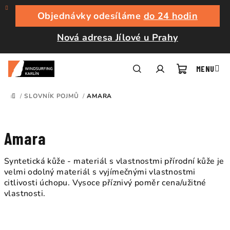
Přejít
na
Objednávky odesíláme
do 24 hodin
obsah
Nová adresa Jílové u Prahy
Nákupní
Hledat
Přihlášení
/
SLOVNÍK POJMŮ
/
AMARA
DOMŮ
košík
Amara
Syntetická kůže - materiál s vlastnostmi přírodní kůže je
velmi odolný materiál s vyjímečnými vlastnostmi
citlivosti úchopu. Vysoce příznivý poměr cena/užitné
vlastnosti.