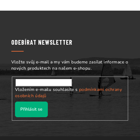
Z
á
p
a
ODEBÍRAT NEWSLETTER
t
í
Vložte svůj e-mail a my vám budeme zasílat informace o
nových produktech na našem e-shopu.
Vložením e-mailu souhlasíte s
podmínkami ochrany
osobních údajů
Přihlásit se