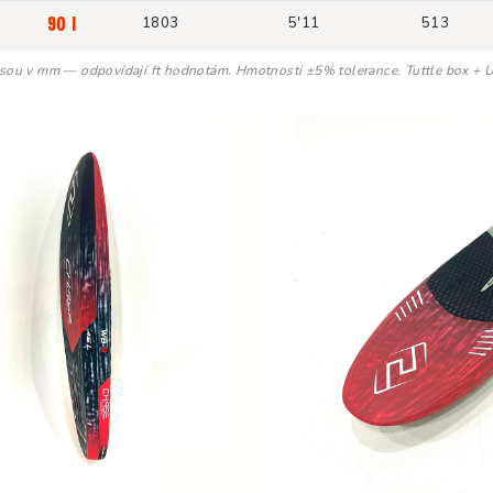
90 l
1803
5'11
513
jsou v mm — odpovídají ft hodnotám. Hmotnosti ±5% tolerance. Tuttle box + U