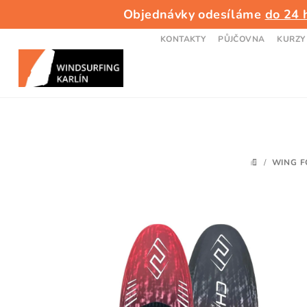
Přejít
Objednávky odesíláme
do 24 
na
obsah
KONTAKTY
PŮJČOVNA
KURZY
/
WING F
DOMŮ