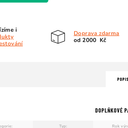
zíme i
Doprava zdarma
dukty
od 2000 Kč
estování
POPI
DOPLŇKOVÉ P
egorie
:
Typ
:
Rok výr