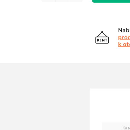
Nabí
pro
k ot
Kat