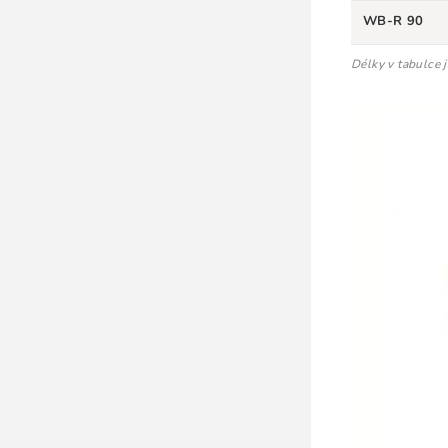
WB-R 90
Délky v tabulce 