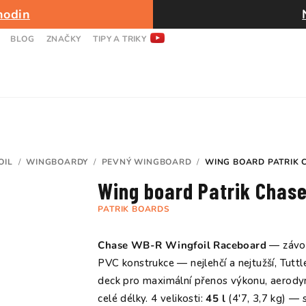
hodin
BLOG
ZNAČKY
TIPY A TRIKY
OIL
/
WINGBOARDY
/
PEVNÝ WINGBOARD
/
WING BOARD PATRIK 
Wing board Patrik Chas
PATRIK BOARDS
Chase WB-R Wingfoil Raceboard
— závod
PVC konstrukce — nejlehčí a nejtužší, Tuttl
deck pro maximální přenos výkonu, aerodyn
celé délky. 4 velikosti:
45 l
(4'7, 3,7 kg) — 