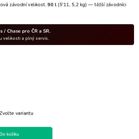
hvězdiček.
čová závodní velikost.
90 l
(5'11, 5,2 kg) — těžší závodníci
s / Chase pro ČR a SR.
 velikosti a plný servis.
Zvolte variantu
Do košíku