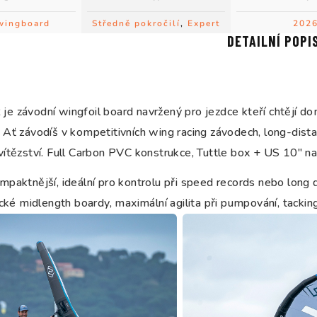
wingboard
Středně pokročilí
,
Expert
202
DETAILNÍ POPI
e závodní wingfoil board navržený pro jezdce kteří chtějí do
Ať závodíš v kompetitivních wing racing závodech, long-distan
ítězství. Full Carbon PVC konstrukce, Tuttle box + US 10" na
paktnější, ideální pro kontrolu při speed records nebo long 
ické midlength boardy, maximální agilita při pumpování, tacking 