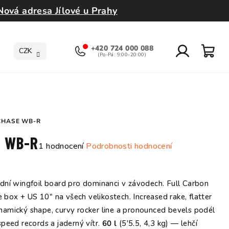
Nová adresa Jílové u Prahy
+420 724 000 088
CZK
Přihlášení
Nák
koší
CHASE WB-R
e WB-R
Průměrné
1 hodnocení
Podrobnosti hodnocení
hodnocení
produktu
je
ní wingfoil board pro dominanci v závodech. Full Carbon
5,0
e box + US 10" na všech velikostech. Increased rake, flatter
z
amický shape, curvy rocker line a pronounced bevels podél
5
speed records a jaderný vítr.
60 l
(5'5.5, 4,3 kg) — lehčí