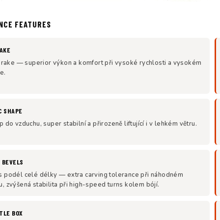
NCE FEATURES
AKE
í rake — superior výkon a komfort při vysoké rychlosti a vysokém
e.
C SHAPE
 do vzduchu, super stabilní a přirozeně liftující i v lehkém větru.
 BEVELS
s podél celé délky — extra carving tolerance při náhodném
, zvýšená stabilita při high-speed turns kolem bójí.
TTLE BOX