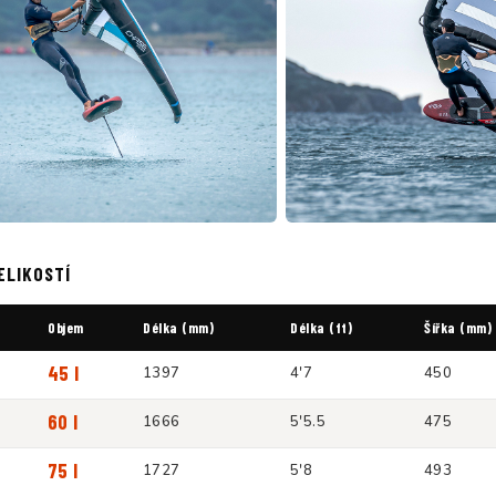
ELIKOSTÍ
Objem
Délka (mm)
Délka (ft)
Šířka (mm)
45 l
1397
4'7
450
60 l
1666
5'5.5
475
75 l
1727
5'8
493