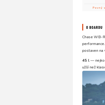
Pevný 
O BOARDU
Chase WB-R j
performance. 
postaven na v
45 l
— nejkom
užší než klas