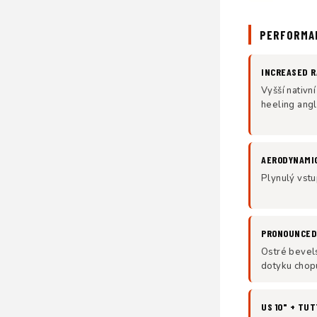
PERFORMA
INCREASED R
Vyšší nativn
heeling angl
AERODYNAMI
Plynulý vstup
PRONOUNCED
Ostré bevel
dotyku chopu
US 10" + TU