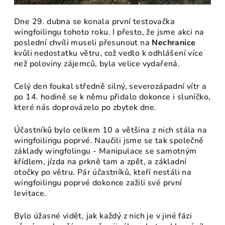
Dne 29. dubna se konala první testovačka
wingfoilingu tohoto roku. I přesto, že jsme akci na
poslední chvíli museli přesunout na
Nechranice
kvůli nedostatku větru, což vedlo k odhlášení více
než poloviny zájemců, byla velice vydařená.
Celý den foukal středně silný, severozápadní vítr a
po 14. hodině se k němu přidalo dokonce i sluníčko,
které nás doprovázelo po zbytek dne.
Účastníků bylo celkem 10 a většina z nich stála na
wingfoilingu poprvé. Naučili jsme se tak společně
základy wingfolingu - Manipulace se samotným
křídlem, jízda na prkně tam a zpět, a základní
otočky po větru. Pár účastníků, kteří nestáli na
wingfoilingu poprvé dokonce zažili své první
levitace.
Bylo úžasné vidět, jak každý z nich je v jiné fázi