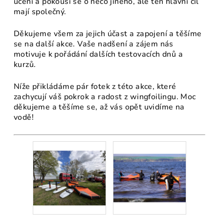
učení a pokouší se o něco jiného, ale ten hlavní cíl
mají společný.
Děkujeme všem za jejich účast a zapojení a těšíme
se na další akce. Vaše nadšení a zájem nás
motivuje k pořádání dalších testovacích dnů a
kurzů.
Níže přikládáme pár fotek z této akce, které
zachycují váš pokrok a radost z wingfoilingu. Moc
děkujeme a těšíme se, až vás opět uvidíme na
vodě!