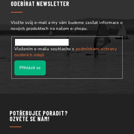
a
ODEBÍRAT NEWSLETTER
t
í
Vložte svůj e-mail a my vám budeme zasílat informace o
nových produktech na našem e-shopu.
Vložením e-mailu souhlasíte s
podmínkami ochrany
osobních údajů
Přihlásit se
POTŘEBUJEE PORADIT?
OZVĚTE SE NÁM!