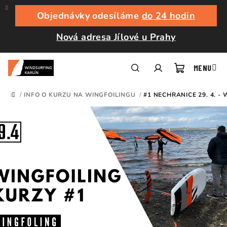
Přejít
na
Objednávky odesíláme
do 24 hodin
obsah
Nová adresa Jílové u Prahy
Nákupní
Hledat
Přihlášení
/
INFO O KURZU NA WINGFOILINGU
/
#1 NECHRANICE 29. 4. -
DOMŮ
košík