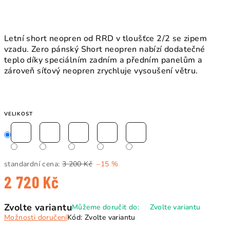
Letní short neopren od RRD v tloušťce 2/2 se zipem
vzadu.
Zero pánský Short neopren nabízí dodatečné
teplo díky speciálním zadním a předním panelům a
zároveň síťový neopren zrychluje vysoušení větru.
VELIKOST
standardní cena:
3 200 Kč
–15 %
2 720 Kč
Měrná
Zvolte variantu
Můžeme doručit do:
Zvolte variantu
cena:
Možnosti doručení
Kód:
Zvolte variantu