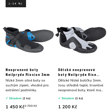
(–14 %)
Neoprenové boty
Dětské neoprenové
Neilpryde Mission 3mm
boty Neilpryde Rise
Junior 3mm
Nízké 3mm silné boty se
Dětské Nízké botičky 3mm.
suchým zipem, vhodné pro
Jsou středně teplé, trvanlivé
extrémní podmínky.
neoprenové boty, které mají
ty...
✓ Skladem
(1 ks)
✓ Skladem
(1 ks)
1 450 Kč
1 700 Kč
1 200 Kč