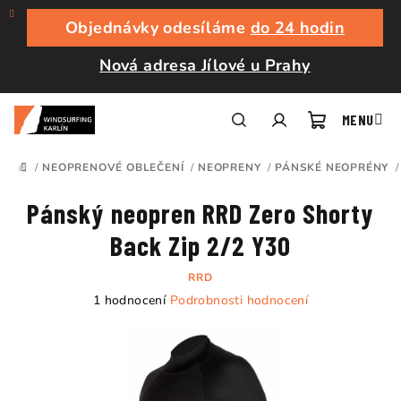
Přejít
na
Objednávky odesíláme
do 24 hodin
obsah
Nová adresa Jílové u Prahy
Nákupní
Hledat
Přihlášení
/
NEOPRENOVÉ OBLEČENÍ
/
NEOPRENY
/
PÁNSKÉ NEOPRÉNY
/
DOMŮ
košík
Pánský neopren RRD Zero Shorty
Back Zip 2/2 Y30
RRD
Průměrné
1 hodnocení
Podrobnosti hodnocení
hodnocení
produktu
je
5,0
z