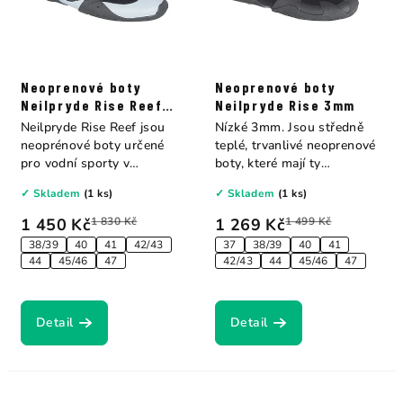
Neoprenové boty
Neoprenové boty
Neilpryde Rise Reef
Neilpryde Rise 3mm
2mm
Neilpryde Rise Reef jsou
Nízké 3mm. Jsou středně
neoprénové boty určené
teplé, trvanlivé neoprenové
pro vodní sporty v
boty, které mají ty
teplejších...
nejdůležitější...
✓ Skladem
(1 ks)
✓ Skladem
(1 ks)
1 450 Kč
1 830 Kč
1 269 Kč
1 499 Kč
38/39
40
41
42/43
37
38/39
40
41
44
45/46
47
42/43
44
45/46
47
Detail
Detail