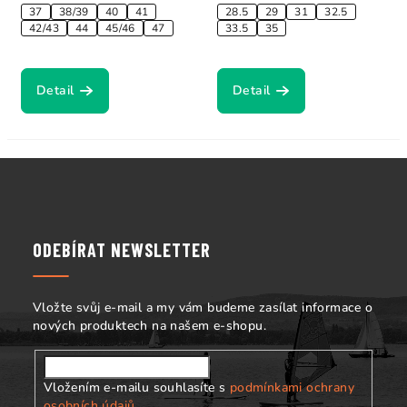
37
38/39
40
41
28.5
29
31
32.5
42/43
44
45/46
47
33.5
35
Detail
Detail
Z
á
p
a
ODEBÍRAT NEWSLETTER
t
í
Vložte svůj e-mail a my vám budeme zasílat informace o
nových produktech na našem e-shopu.
Vložením e-mailu souhlasíte s
podmínkami ochrany
osobních údajů