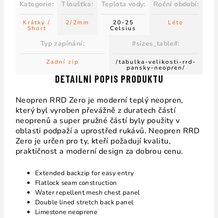
Kategorie
:
Tloušťka
:
Teplota vody
:
Roční období
:
Krátký /
2/2mm
20-25
Léto
Short
Celsius
Typ zapínání
:
#sizes_table#
:
Zadní zip
/tabulka-velikosti-rrd-
pansky-neopren/
DETAILNÍ POPIS PRODUKTU
Neopren RRD Zero je moderní teplý neopren,
který byl vyroben převážně z duratech částí
neoprenů a super pružné částí byly použity v
oblasti podpaží a uprostřed rukávů. Neopren RRD
Zero je určen pro ty, kteří požadují kvalitu,
praktičnost a moderní design za dobrou cenu.
Extended backzip for easy entry
Flatlock seam construction
Water repellent mesh chest panel
Double lined stretch back panel
Limestone neoprene