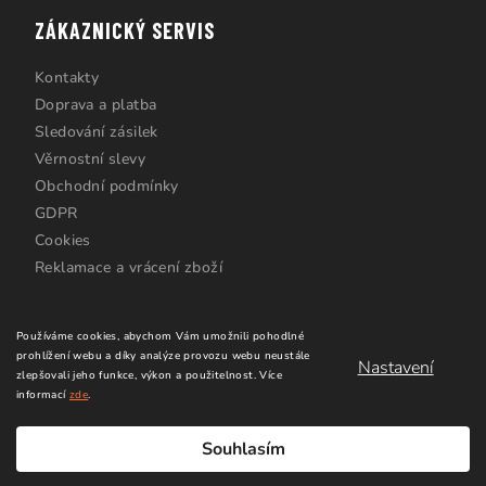
ZÁKAZNICKÝ SERVIS
Kontakty
Doprava a platba
Sledování zásilek
Věrnostní slevy
Obchodní podmínky
GDPR
Cookies
Reklamace a vrácení zboží
Používáme cookies, abychom Vám umožnili pohodlné
prohlížení webu a díky analýze provozu webu neustále
Nastavení
zlepšovali jeho funkce, výkon a použitelnost.
Více
informací
zde
.
Copyright 2026
Windsurfing Karlín.cz
. Všechna práva
vyhrazena.
Upravit nastavení cookies
Souhlasím
Vytvořil Shoptet