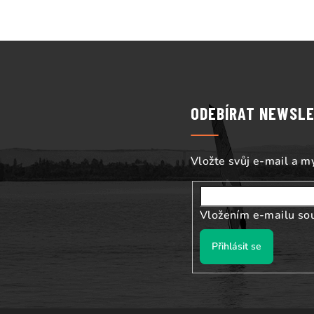
Z
á
p
ODEBÍRAT NEWSL
a
t
Vložte svůj e-mail a 
í
Vložením e-mailu so
Přihlásit se