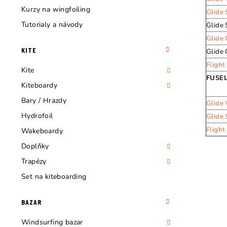
Kurzy na wingfoiling
Glide
Tutorialy a návody
Glide
Glide
KITE
Glide
Fligh
Kite
FUSE
Kiteboardy
Bary / Hrazdy
Glide
Hydrofoil
Glide
Flight
Wakeboardy
Doplňky
Trapézy
Set na kiteboarding
BAZAR
Windsurfing bazar