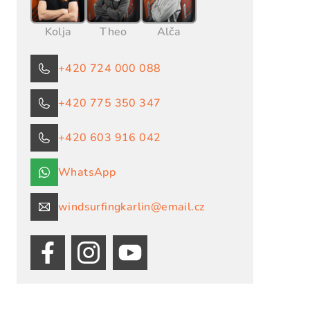
Kolja
Theo
Alča
+420 724 000 088
+420 775 350 347
+420 603 916 042
WhatsApp
windsurfingkarlin@email.cz