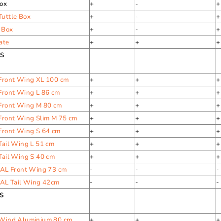
Box
+
-
+
Tuttle Box
+
-
+
 Box
+
-
+
ate
+
+
+
S
 Front Wing XL 100 cm
+
+
+
Front Wing L 86 cm
+
+
+
 Front Wing M 80 cm
+
+
+
Front Wing Slim M 75 cm
+
+
+
Front Wing S 64 cm
+
+
+
Tail Wing L 51 cm
+
+
+
Tail Wing S 40 cm
+
+
+
 AL Front Wing 73 cm
-
-
-
 AL Tail Wing 42cm
-
-
-
S
 Wind Aluminium 80 cm
+
+
+