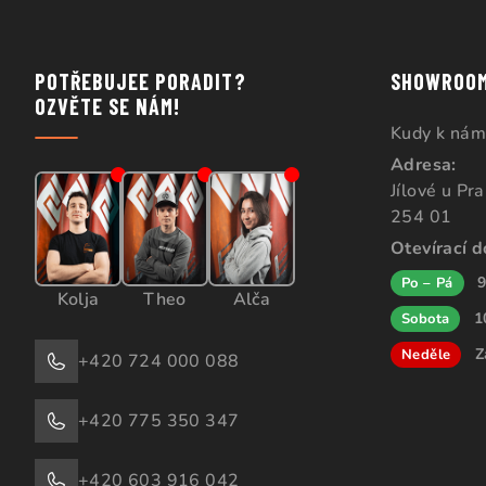
POTŘEBUJEE PORADIT?
SHOWROO
OZVĚTE SE NÁM!
Kudy k nám
Adresa:
Jílové u Pr
254 01
Otevírací 
9
Po – Pá
Kolja
Theo
Alča
1
Sobota
Z
Neděle
+420 724 000 088
+420 775 350 347
+420 603 916 042