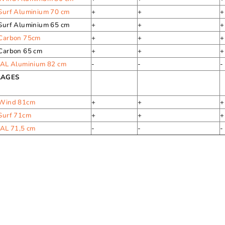
 Surf Aluminium 70 cm
+
+
+
 Surf Aluminium 65 cm
+
+
+
 Carbon 75cm
+
+
+
 Carbon 65 cm
+
+
+
t AL Aluminium 82 cm
-
-
-
LAGES
 Wind 81cm
+
+
+
 Surf 71cm
+
+
+
 AL 71,5 cm
-
-
-