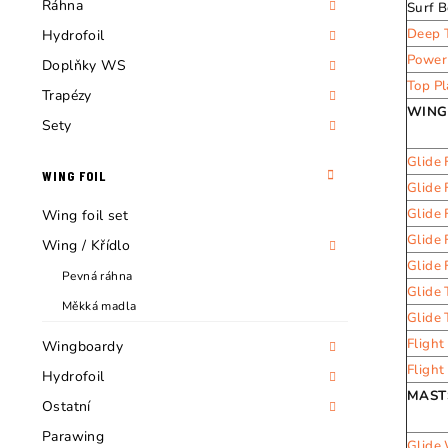
n
Ráhna
Surf 
Deep 
Hydrofoil
n
Power
Doplňky WS
í
Top Pl
Trapézy
WING
p
Sety
a
Glide
WING FOIL
Glide 
n
Glide
Wing foil set
e
Glide 
Wing / Křídlo
Glide 
l
Pevná ráhna
Glide 
Měkká madla
Glide 
Flight
Wingboardy
Flight
Hydrofoil
MAST
Ostatní
Parawing
Glide