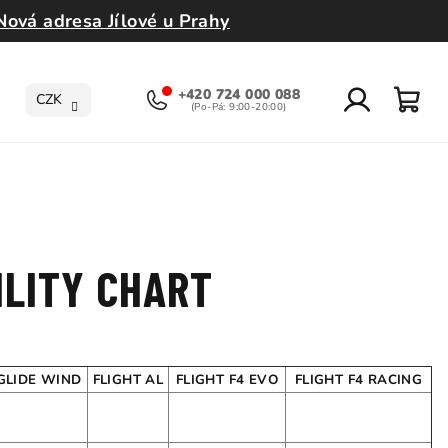
Nová adresa Jílové u Prahy
+420 724 000 088
CZK
Přihlášení
Nák
koší
ILITY CHART
GLIDE WIND
FLIGHT AL
FLIGHT F4 EVO
FLIGHT F4 RACING