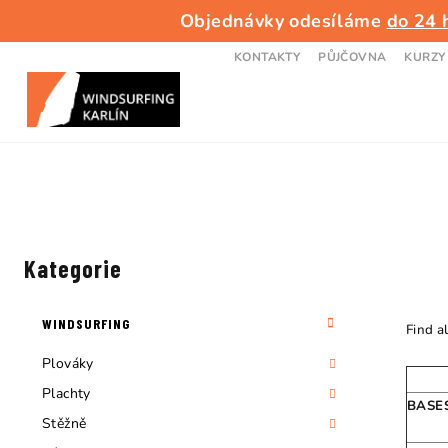
Přejít
Objednávky odesíláme
do 24 
na
obsah
KONTAKTY
PŮJČOVNA
KURZY
P
o
Kategorie
Přeskočit
kategorie
s
WINDSURFING
Find a
t
Plováky
r
Plachty
BASE
a
Stěžně