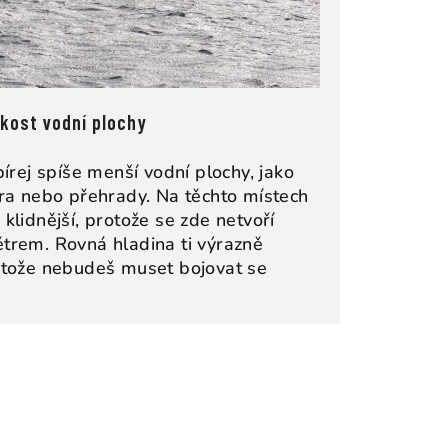
ikost vodní plochy
bírej spíše menší vodní plochy, jako
era nebo přehrady. Na těchto místech
klidnější, protože se zde netvoří
trem. Rovná hladina ti výrazně
rotože nebudeš muset bojovat se