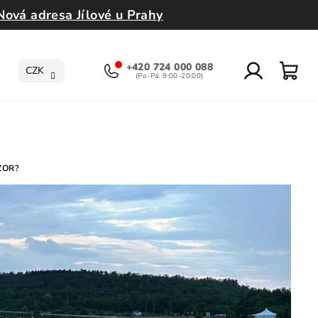
Nová adresa Jílové u Prahy
+420 724 000 088
CZK
Přihlášení
Nák
koší
ZOR?