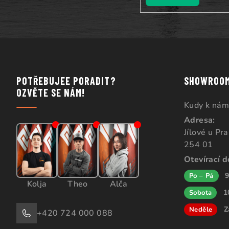
POTŘEBUJEE PORADIT?
SHOWROO
OZVĚTE SE NÁM!
Kudy k nám
Adresa:
Jílové u Pr
254 01
Otevírací 
9
Po – Pá
Kolja
Theo
Alča
1
Sobota
Z
Neděle
+420 724 000 088