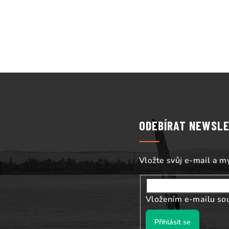
Z
á
p
ODEBÍRAT NEWSL
a
t
Vložte svůj e-mail a 
í
Vložením e-mailu so
Přihlásit se