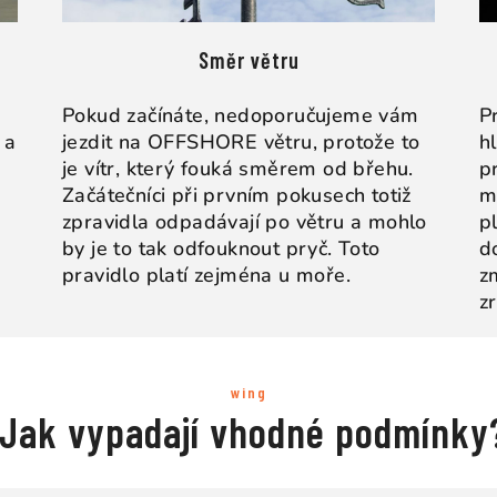
Směr větru
Pokud začínáte, nedoporučujeme vám
P
 a
jezdit na OFFSHORE větru, protože to
h
je vítr, který fouká směrem od břehu.
p
Začátečníci při prvním pokusech totiž
m
zpravidla odpadávají po větru a mohlo
pl
by je to tak odfouknout pryč. Toto
d
pravidlo platí zejména u moře.
z
z
wing
Jak vypadají vhodné podmínky