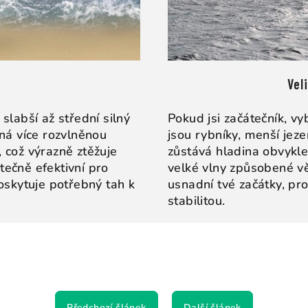
Vel
 slabší až střední silný
Pokud jsi začátečník, vy
ená více rozvlněnou
jsou rybníky, menší jez
, což výrazně ztěžuje
zůstává hladina obvykle 
tečně efektivní pro
velké vlny způsobené vě
oskytuje potřebný tah k
usnadní tvé začátky, p
stabilitou.
Předchozí článek
Další článek