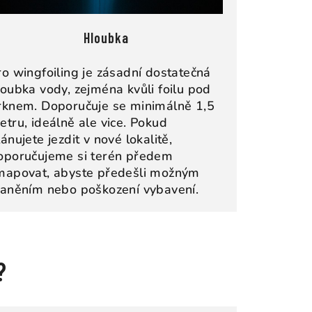
Hloubka
ro wingfoiling je zásadní dostatečná
loubka vody, zejména kvůli foilu pod
rknem. Doporučuje se minimálně 1,5
etru, ideálně ale vice. Pokud
ánujete jezdit v nové lokalitě,
oporučujeme si terén předem
mapovat, abyste předešli možným
raněním nebo poškození vybavení.
?