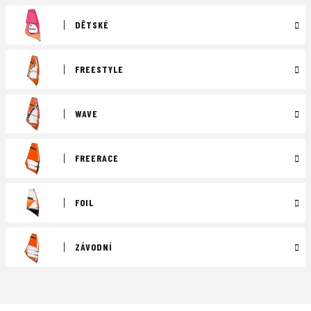
DĚTSKÉ
FREESTYLE
WAVE
FREERACE
FOIL
ZÁVODNÍ
Ř
a