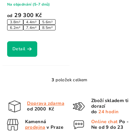
Title 2024....
Na objednání (5–7 dnů)
29 300 Kč
od
3.8m²
4.4m²
5.6m²
6.2m²
7.4m²
8.5m²
Detail
3
položek celkem
O
v
l
Zboží skladem ti
Doprava zdarma
á
dorazí
od 2000 Kč
d
do
24 hodin
a
Kamenná
Online chat
Po -
c
prodejna
v Praze
Ne od 9 do 23
í