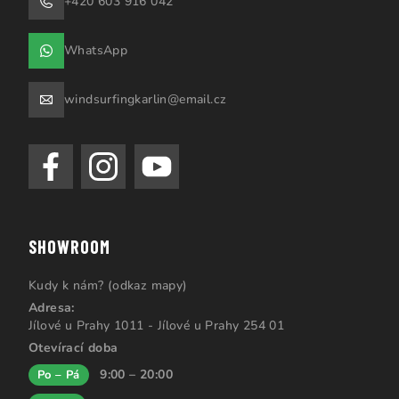
+420 603 916 042
WhatsApp
windsurfingkarlin@email.cz
SHOWROOM
Kudy k nám? (odkaz mapy)
Adresa:
Jílové u Prahy 1011 - Jílové u Prahy 254 01
Otevírací doba
9:00 – 20:00
Po – Pá