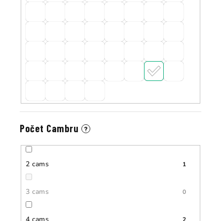
Počet Cambru
?
2 cams
1
3 cams
0
4 cams
2