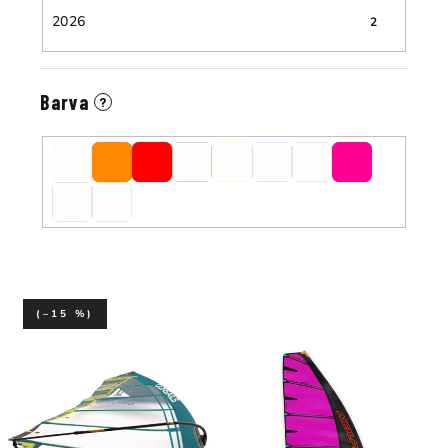
2026
2
Barva
?
(–15 %)