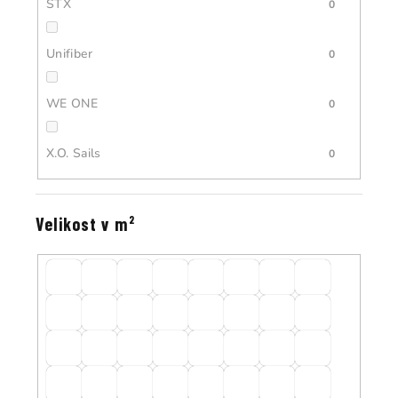
STX
0
Unifiber
0
WE ONE
0
X.O. Sails
0
Velikost v m²