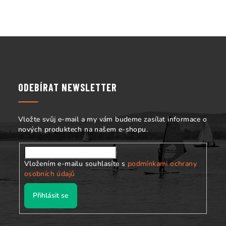
p
r
v
k
Z
y
á
v
p
ý
p
a
ODEBÍRAT NEWSLETTER
i
t
s
í
u
Vložte svůj e-mail a my vám budeme zasílat informace o
nových produktech na našem e-shopu.
Vložením e-mailu souhlasíte s
podmínkami ochrany
osobních údajů
Přihlásit se