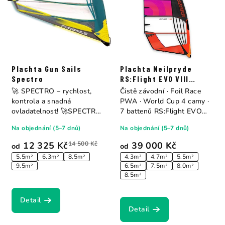
Plachta Gun Sails
Plachta Neilpryde
Spectro
RS:Flight EVO VIII
Purple/Juicy Orange
🚀 SPECTRO – rychlost,
Čistě závodní · Foil Race
kontrola a snadná
PWA · World Cup 4 camy ·
ovladatelnost! 🚀SPECTRO
7 battenů RS:Flight EVO
2025 spojuje freeride a...
VIII je...
Na objednání (5–7 dnů)
Na objednání (5–7 dnů)
12 325 Kč
14 500 Kč
39 000 Kč
od
od
5.5m²
6.3m²
8.5m²
4.3m²
4.7m²
5.5m²
9.5m²
6.5m²
7.5m²
8.0m²
8.5m²
Detail
Detail