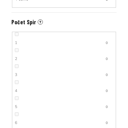
Počet Spir
?
1
0
2
0
3
0
4
0
5
0
6
0