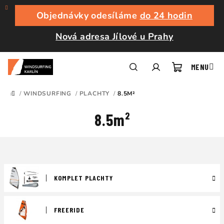
Přejít
na
Objednávky odesíláme
do 24 hodin
obsah
Nová adresa Jílové u Prahy
Nákupní
Hledat
Přihlášení
/
WINDSURFING
/
PLACHTY
/
8.5M²
DOMŮ
košík
8.5m²
KOMPLET PLACHTY
FREERIDE