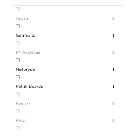
Ascan
0
Gun Sails
1
JP-Australie
0
Neilpryde
1
Patrik Boards
1
Point-7
0
RRD
0