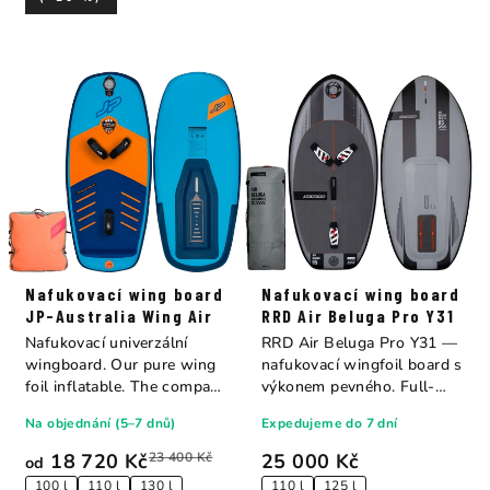
Nafukovací wing board
Nafukovací wing board
JP-Australia Wing Air
RRD Air Beluga Pro Y31
Nafukovací univerzální
RRD Air Beluga Pro Y31 —
wingboard. Our pure wing
nafukovací wingfoil board s
foil inflatable. The compact
výkonem pevného. Full-
hull...
carbon deska...
Na objednání (5–7 dnů)
Expedujeme do 7 dní
18 720 Kč
23 400 Kč
25 000 Kč
od
100 l
110 l
130 l
110 l
125 l