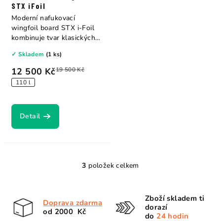
STX iFoil
Moderní nafukovací
wingfoil board STX i-Foil
kombinuje tvar klasických
foilboardů s...
✓ Skladem
(1 ks)
12 500 Kč
19 500 Kč
110 l
Detail
3
položek celkem
O
v
l
Zboží skladem ti
Doprava zdarma
á
dorazí
od 2000 Kč
d
do
24 hodin