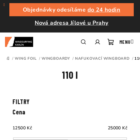
Přejít
na
Objednávky odesíláme
do 24 hodin
obsah
Nová adresa Jílové u Prahy
Nákupní
Hledat
Přihlášení
/
WING FOIL
/
WINGBOARDY
/
NAFUKOVACÍ WINGBOARD
/
11
DOMŮ
košík
110 l
Ř
a
V
z
ý
e
p
Cena
n
i
í
s
12500
Kč
25000
Kč
p
p
r