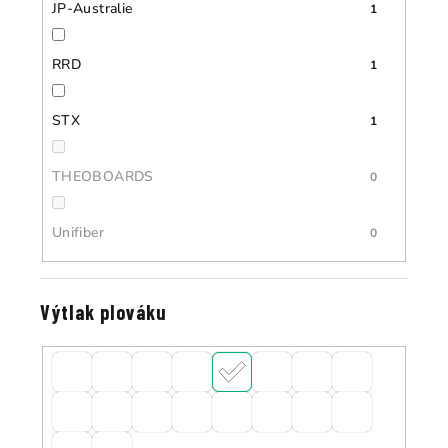
JP-Australie
1
RRD
1
STX
1
THEOBOARDS
0
Unifiber
0
Výtlak plováku