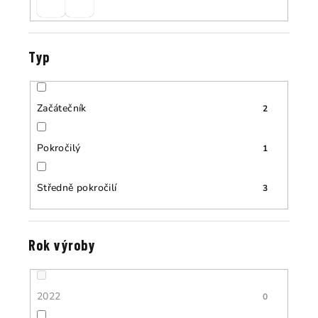
Typ
Začátečník
2
Pokročilý
1
Středně pokročilí
3
Rok výroby
2022
0