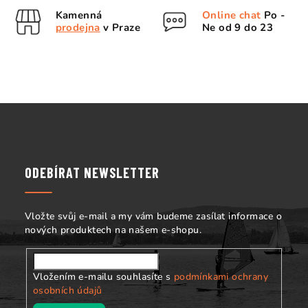
a
Kamenná
Online chat
Po -
c
prodejna
v Praze
Ne od 9 do 23
í
p
r
v
k
Z
y
á
v
p
ý
p
a
ODEBÍRAT NEWSLETTER
i
t
s
í
u
Vložte svůj e-mail a my vám budeme zasílat informace o
nových produktech na našem e-shopu.
Vložením e-mailu souhlasíte s
podmínkami ochrany
osobních údajů